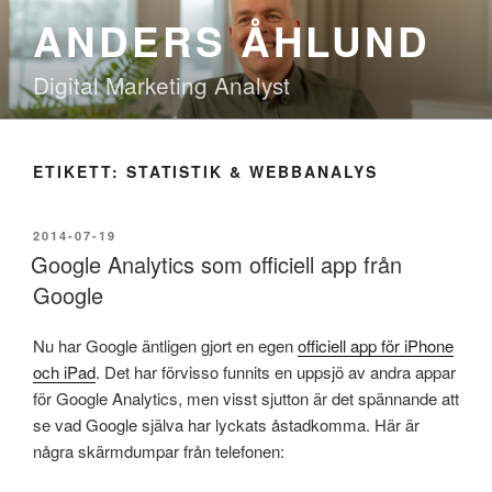
Hoppa
ANDERS ÅHLUND
till
innehåll
Digital Marketing Analyst
ETIKETT:
STATISTIK & WEBBANALYS
PUBLICERAT
2014-07-19
Google Analytics som officiell app från
Google
Nu har Google äntligen gjort en egen
officiell app för iPhone
och iPad
. Det har förvisso funnits en uppsjö av andra appar
för Google Analytics, men visst sjutton är det spännande att
se vad Google själva har lyckats åstadkomma. Här är
några skärmdumpar från telefonen: