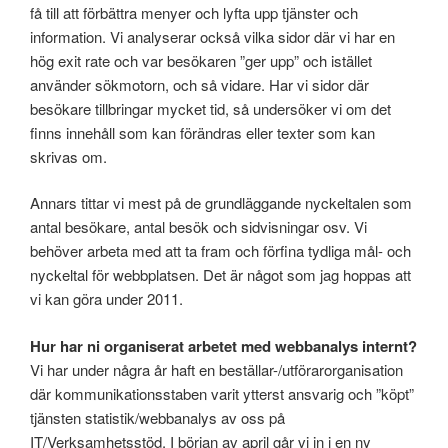
få till att förbättra menyer och lyfta upp tjänster och
information. Vi analyserar också vilka sidor där vi har en
hög exit rate och var besökaren ”ger upp” och istället
använder sökmotorn, och så vidare. Har vi sidor där
besökare tillbringar mycket tid, så undersöker vi om det
finns innehåll som kan förändras eller texter som kan
skrivas om.
Annars tittar vi mest på de grundläggande nyckeltalen som
antal besökare, antal besök och sidvisningar osv. Vi
behöver arbeta med att ta fram och förfina tydliga mål- och
nyckeltal för webbplatsen. Det är något som jag hoppas att
vi kan göra under 2011.
Hur har ni organiserat arbetet med webbanalys internt?
Vi har under några år haft en beställar-/utförarorganisation
där kommunikationsstaben varit ytterst ansvarig och ”köpt”
tjänsten statistik/webbanalys av oss på
IT/Verksamhetsstöd. I början av april går vi in i en ny