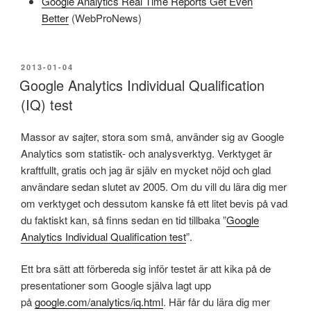
Google Analytics Real Time Reports Get Even
Better
(WebProNews)
PUBLICERAT
2013-01-04
Google Analytics Individual Qualification
(IQ) test
Massor av sajter, stora som små, använder sig av Google
Analytics som statistik- och analysverktyg. Verktyget är
kraftfullt, gratis och jag är själv en mycket nöjd och glad
användare sedan slutet av 2005. Om du vill du lära dig mer
om verktyget och dessutom kanske få ett litet bevis på vad
du faktiskt kan, så finns sedan en tid tillbaka ”
Google
Analytics Individual Qualification test
”.
Ett bra sätt att förbereda sig inför testet är att kika på de
presentationer som Google själva lagt upp
på
google.com/analytics/iq.html
. Här får du lära dig mer