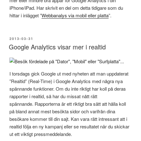
mer eller mindre bra appar för Google Analytics i din
iPhone/iPad. Har skrivit en del om detta tidigare som du
hittar i inlägget ”
Webbanalys via mobil eller platta
”.
PUBLICERAT
2013-03-31
Google Analytics visar mer i realtid
I torsdags gick Google ut med nyheten att man uppdaterat
”Realtid” (Real-Time) i Google Analytics med några nya
spännande funktioner. Om du inte riktigt har koll på deras
rapporter i realtid, så har du missat nått rätt
spännande. Rapporterna är ett riktigt bra sätt att hålla koll
på bland annat mest besökta sidor och varifrån dina
besökare kommer till din sajt. Kan vara rätt intressant att i
realtid följa en ny kampanj eller se resultatet när du skickar
ut ett viktigt pressmeddelande.