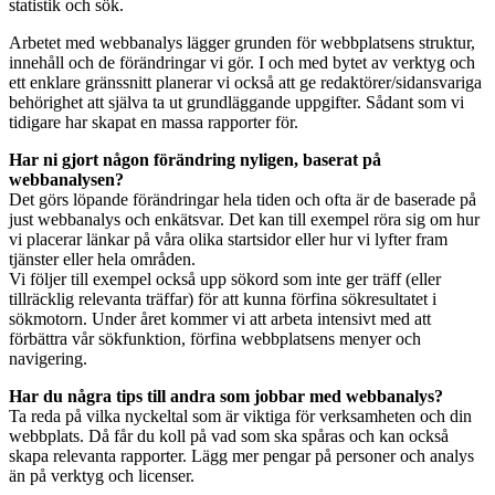
statistik och sök.
Arbetet med webbanalys lägger grunden för webbplatsens struktur,
innehåll och de förändringar vi gör. I och med bytet av verktyg och
ett enklare gränssnitt planerar vi också att ge redaktörer/sidansvariga
behörighet att själva ta ut grundläggande uppgifter. Sådant som vi
tidigare har skapat en massa rapporter för.
Har ni gjort någon förändring nyligen, baserat på
webbanalysen?
Det görs löpande förändringar hela tiden och ofta är de baserade på
just webbanalys och enkätsvar. Det kan till exempel röra sig om hur
vi placerar länkar på våra olika startsidor eller hur vi lyfter fram
tjänster eller hela områden.
Vi följer till exempel också upp sökord som inte ger träff (eller
tillräcklig relevanta träffar) för att kunna förfina sökresultatet i
sökmotorn. Under året kommer vi att arbeta intensivt med att
förbättra vår sökfunktion, förfina webbplatsens menyer och
navigering.
Har du några tips till andra som jobbar med webbanalys?
Ta reda på vilka nyckeltal som är viktiga för verksamheten och din
webbplats. Då får du koll på vad som ska spåras och kan också
skapa relevanta rapporter. Lägg mer pengar på personer och analys
än på verktyg och licenser.