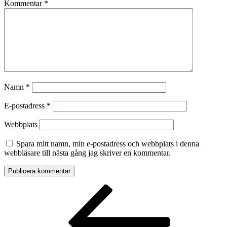
Kommentar
*
Namn
*
E-postadress
*
Webbplats
Spara mitt namn, min e-postadress och webbplats i denna
webbläsare till nästa gång jag skriver en kommentar.
Inläggsnavigering
Föregående
inlägg