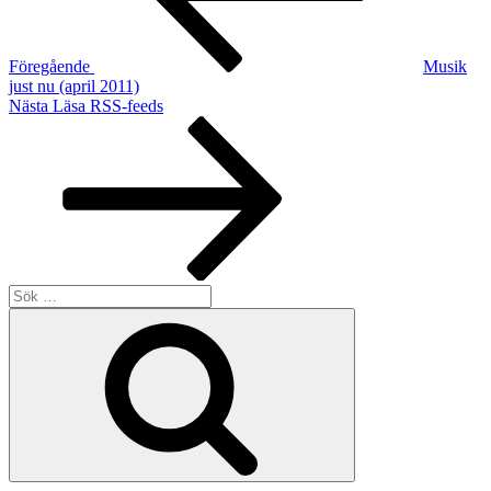
Föregående
Musik
just nu (april 2011)
Nästa
Nästa
Läsa RSS-feeds
inlägg
Sök
efter:
Sök