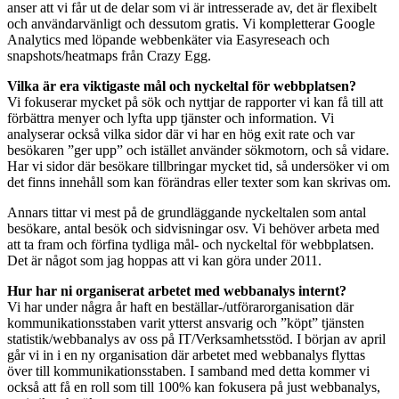
anser att vi får ut de delar som vi är intresserade av, det är flexibelt
och användarvänligt och dessutom gratis. Vi kompletterar Google
Analytics med löpande webbenkäter via Easyreseach och
snapshots/heatmaps från Crazy Egg.
Vilka är era viktigaste mål och nyckeltal för webbplatsen?
Vi fokuserar mycket på sök och nyttjar de rapporter vi kan få till att
förbättra menyer och lyfta upp tjänster och information. Vi
analyserar också vilka sidor där vi har en hög exit rate och var
besökaren ”ger upp” och istället använder sökmotorn, och så vidare.
Har vi sidor där besökare tillbringar mycket tid, så undersöker vi om
det finns innehåll som kan förändras eller texter som kan skrivas om.
Annars tittar vi mest på de grundläggande nyckeltalen som antal
besökare, antal besök och sidvisningar osv. Vi behöver arbeta med
att ta fram och förfina tydliga mål- och nyckeltal för webbplatsen.
Det är något som jag hoppas att vi kan göra under 2011.
Hur har ni organiserat arbetet med webbanalys internt?
Vi har under några år haft en beställar-/utförarorganisation där
kommunikationsstaben varit ytterst ansvarig och ”köpt” tjänsten
statistik/webbanalys av oss på IT/Verksamhetsstöd. I början av april
går vi in i en ny organisation där arbetet med webbanalys flyttas
över till kommunikationsstaben. I samband med detta kommer vi
också att få en roll som till 100% kan fokusera på just webbanalys,