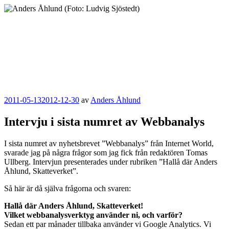
Hoppa
till
innehåll
Anders Åhlund
Digital Marketing Analyst
Publicerat
2011-05-13
2012-12-30
av
Anders Åhlund
Intervju i sista numret av Webbanalys
I sista numret av nyhetsbrevet ”Webbanalys” från Internet World,
svarade jag på några frågor som jag fick från redaktören Tomas
Ullberg. Intervjun presenterades under rubriken ”Hallå där Anders
Åhlund, Skatteverket”.
Så här är då själva frågorna och svaren:
Hallå där Anders Åhlund, Skatteverket!
Vilket webbanalysverktyg använder ni, och varför?
Sedan ett par månader tillbaka använder vi Google Analytics. Vi