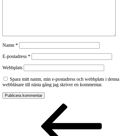
Namn
*
E-postadress
*
Webbplats
Spara mitt namn, min e-postadress och webbplats i denna
webbläsare till nästa gång jag skriver en kommentar.
Inläggsnavigering
Föregående
inlägg