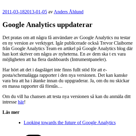
Publicerat
2011-03-18
2013-01-05
av
Anders Åhlund
Google Analytics uppdaterar
Det pratas om att några få användare av Google Analytics nu testar
en ny version av verktyget. Igår publicerade också Trevor Claiborne
från Google Analytics Team en artikel på Google Analytics blog där
han kort skriver om några av nyheterna. En av dem ska t ex vara
möjligheten att ha flera dashboards (Intrumentpaneler).
Har hört att det i dagsläget inte finns fullt stöd för att e-
posta/schemalägga rapporter i den nya versionen. Det kan kanske
vara bra att ha i åtanke innan du uppgraderar. Ja, om du nu skickar
en massa rapporter då förstås…
Om du vill ha chansen att testa nya versionen så kan du anmäla ditt
intresse
här
!
Läs mer
Looking towards the future of Google Analytics
Kategorier