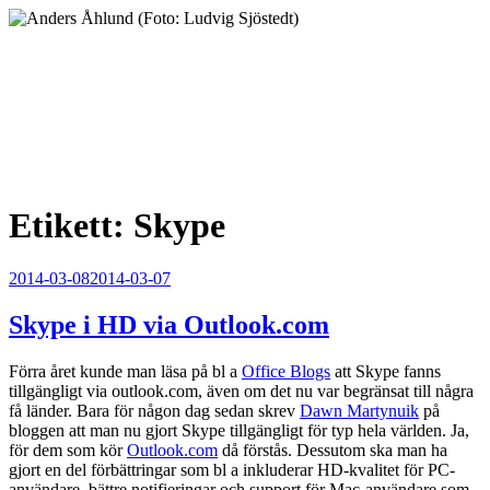
Hoppa
till
innehåll
Anders Åhlund
Digital Marketing Analyst
Etikett:
Skype
Publicerat
2014-03-08
2014-03-07
Skype i HD via Outlook.com
Förra året kunde man läsa på bl a
Office Blogs
att Skype fanns
tillgängligt via outlook.com, även om det nu var begränsat till några
få länder. Bara för någon dag sedan skrev
Dawn Martynuik
på
bloggen att man nu gjort Skype tillgängligt för typ hela världen. Ja,
för dem som kör
Outlook.com
då förstås. Dessutom ska man ha
gjort en del förbättringar som bl a inkluderar HD-kvalitet för PC-
användare, bättre notifieringar och support för Mac-användare som