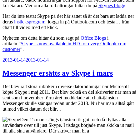
kör Safari. Mer om alla förbättringar hittar du på
Skypes blogg
.
Har du inte testat Skype på det här sättet så är det bara att ladda ner
deras
insticksprogram
, logga in på Outlook.com och testa… från
chatt till video med ett klick.
Nyheten om detta hittar du som sagt på
Office Blogs
i
artikeln ”
Skype is now available in HD for every Outlook.com
customer
”.
Publicerat
2013-01-14
2013-01-14
Messenger ersätts av Skype i mars
Det blev rätt stora rubriker i diverse datortidningar när Microsoft
köpte Skype i maj 2011. Det blev också en del skriverier när man så
sent som i november förra året meddelade att chatt-tjänsten
Messenger skulle stängas redan under 2013. Nu har man alltså gått
ut med vilket datum det blir…
Den 15 mars stängs tjänsten för gott och då flyttas alla
användare över till just Skype. I tisdags började man skicka ut mail
till alla sina användare. Där skriver man bl a