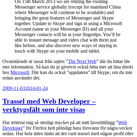
On 15th March 2013 we are retiring the existing
Messenger service globally (except for mainland China
where Messenger will continue to be available) and
bringing the great features of Messenger and Skype
together. Update to Skype and sign in using a Microsoft
Account (same as your Messenger ID) and all your
Messenger contacts will be at your fingertips. You’ll be
able to instant message and video chat with them just
like before, and also discover new ways of staying in
touch with Skype on your mobile and tablet.
Ovanstående är saxat från sajten ”
The Next Web
” där du hittar lite
mer information. Så kan du ju givetvis också hitta mer att läsa direkt
hos
Microsoft
. Där kan du också ”uppdatera” till Skype, om du inte
redan använder det.
Publicerat
2009-11-03
2014-01-24
Trassel med Web Developer –
verktygsfält som inte visas
Har irriterat mig så otroligt mycket på att mitt favorittillägg ”
Web
Developer
” för Firefox helt plötsligt bara försvann för några veckor
sedan. Har hela tiden tänkt att det varit trassel med någon profil eller