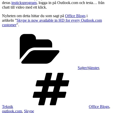
deras
insticksprogram
, logga in på Outlook.com och testa… från
chatt till video med ett klick.
Nyheten om detta hittar du som sagt på
Office Blogs
i
artikeln ”
Skype is now available in HD for every Outlook.com
customer
”.
Kategorier
Sajter/tjänster
,
Taggar
Teknik
Office Blogs
,
outlook.com
,
Skype