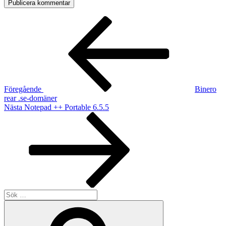
Inläggsnavigering
Föregående
inlägg
Föregående
Binero
rear .se-domäner
Nästa
Nästa
Notepad ++ Portable 6.5.5
inlägg
Sök
efter:
Sök