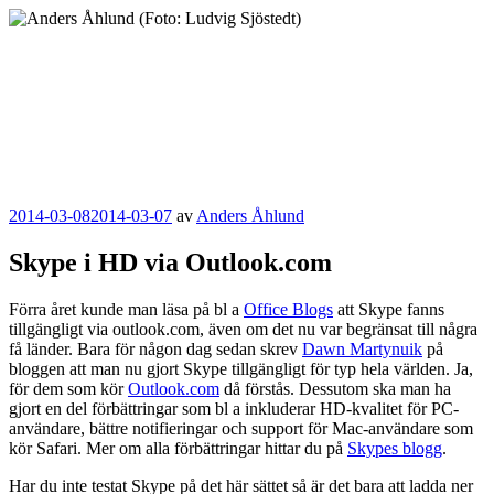
Hoppa
till
innehåll
Anders Åhlund
Digital Marketing Analyst
Publicerat
2014-03-08
2014-03-07
av
Anders Åhlund
Skype i HD via Outlook.com
Förra året kunde man läsa på bl a
Office Blogs
att Skype fanns
tillgängligt via outlook.com, även om det nu var begränsat till några
få länder. Bara för någon dag sedan skrev
Dawn Martynuik
på
bloggen att man nu gjort Skype tillgängligt för typ hela världen. Ja,
för dem som kör
Outlook.com
då förstås. Dessutom ska man ha
gjort en del förbättringar som bl a inkluderar HD-kvalitet för PC-
användare, bättre notifieringar och support för Mac-användare som
kör Safari. Mer om alla förbättringar hittar du på
Skypes blogg
.
Har du inte testat Skype på det här sättet så är det bara att ladda ner