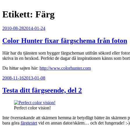
Etikett:
Färg
Publicerat
2010-08-28
2014-01-24
Color Hunter fixar färgschema från foton
Här har du tjänsten som bygger färgscheman utifrån sökord eller foto
skriva in en hexkod. Perfekt de dagar då inspirationen känns som bor
Du hittar sajten här:
http://www.colorhunter.com
Publicerat
2008-11-16
2013-01-08
Testa ditt färgseende, del 2
Perfect color vision!
Inte överraskande att skärmen hemma är betydligt bättre än skärmen på j
bara göra
färgtestet
vid en annan dator/skärm… och det fungerade! :-)