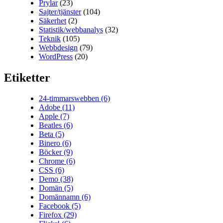
Prylar
(23)
Sajter/tjänster
(104)
Säkerhet
(2)
Statistik/webbanalys
(32)
Teknik
(105)
Webbdesign
(79)
WordPress
(20)
Etiketter
24-timmarswebben
(6)
Adobe
(11)
Apple
(7)
Beatles
(6)
Beta
(5)
Binero
(6)
Böcker
(9)
Chrome
(6)
CSS
(6)
Demo
(38)
Domän
(5)
Domännamn
(6)
Facebook
(5)
Firefox
(29)