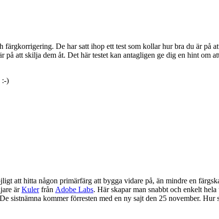
ch färgkorrigering. De har satt ihop ett test som kollar hur bra du är på a
på att skilja dem åt. Det här testet kan antagligen ge dig en hint om att
:-)
öjligt att hitta någon primärfärg att bygga vidare på, än mindre en färgska
jare är
Kuler
från
Adobe Labs
. Här skapar man snabbt och enkelt hela
 De sistnämna kommer förresten med en ny sajt den 25 november. Hur 