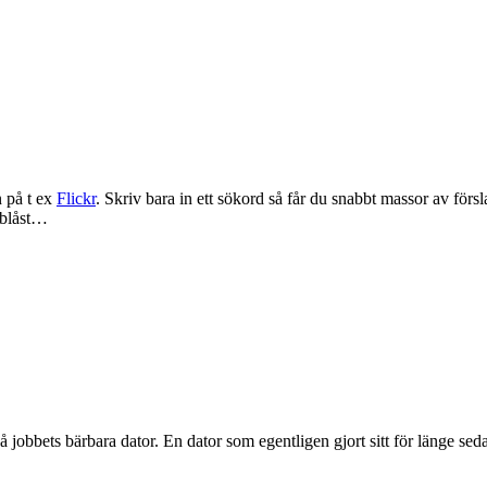
n på t ex
Flickr
. Skriv bara in ett sökord så får du snabbt massor av för
tblåst…
obbets bärbara dator. En dator som egentligen gjort sitt för länge sedan