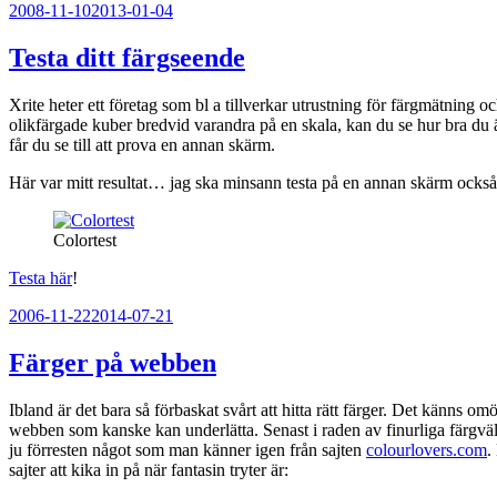
Publicerat
2008-11-10
2013-01-04
Testa ditt färgseende
Xrite heter ett företag som bl a tillverkar utrustning för färgmätning o
olikfärgade kuber bredvid varandra på en skala, kan du se hur bra du är 
får du se till att prova en annan skärm.
Här var mitt resultat… jag ska minsann testa på en annan skärm också 
Colortest
Testa här
!
Publicerat
2006-11-22
2014-07-21
Färger på webben
Ibland är det bara så förbaskat svårt att hitta rätt färger. Det känns om
webben som kanske kan underlätta. Senast i raden av finurliga färgväl
ju förresten något som man känner igen från sajten
colourlovers.com
.
sajter att kika in på när fantasin tryter är: