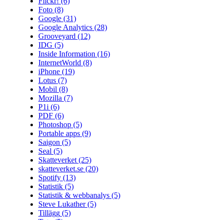
Flickr!
(6)
Foto
(8)
Google
(31)
Google Analytics
(28)
Grooveyard
(12)
IDG
(5)
Inside Information
(16)
InternetWorld
(8)
iPhone
(19)
Lotus
(7)
Mobil
(8)
Mozilla
(7)
P1i
(6)
PDF
(6)
Photoshop
(5)
Portable apps
(9)
Saigon
(5)
Seal
(5)
Skatteverket
(25)
skatteverket.se
(20)
Spotify
(13)
Statistik
(5)
Statistik & webbanalys
(5)
Steve Lukather
(5)
Tillägg
(5)