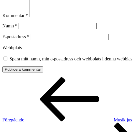
Kommentar
*
Namn
*
E-postadress
*
Webbplats
Spara mitt namn, min e-postadress och webbplats i denna webbläsa
Inläggsnavigering
Föregående
inlägg
Föregående
Musik jus
Nästa
inlägg