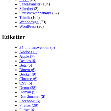
Sajter/tjänster
(104)
Säkerhet
(2)
Statistik/webbanalys
(32)
Teknik
(105)
Webbdesign
(79)
WordPress
(20)
Etiketter
24-timmarswebben
(6)
Adobe
(11)
Apple
(7)
Beatles
(6)
Beta
(5)
Binero
(6)
Böcker
(9)
Chrome
(6)
CSS
(6)
Demo
(38)
Domän
(5)
Domännamn
(6)
Facebook
(5)
Firefox
(29)
Flickr!
(6)