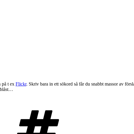
n på t ex
Flickr
. Skriv bara in ett sökord så får du snabbt massor av för
tblåst…
Taggar