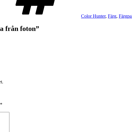
Color Hunter
,
Färg
,
Färgpal
a från foton”
t.
*