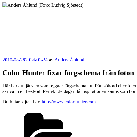
Hoppa
till
innehåll
Anders Åhlund
Digital Marketing Analyst
Publicerat
2010-08-28
2014-01-24
av
Anders Åhlund
Color Hunter fixar färgschema från foton
Här har du tjänsten som bygger färgscheman utifrån sökord eller foto
skriva in en hexkod. Perfekt de dagar då inspirationen känns som bor
Du hittar sajten här:
http://www.colorhunter.com
Kategorier