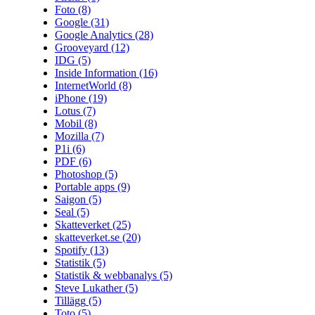
Foto
(8)
Google
(31)
Google Analytics
(28)
Grooveyard
(12)
IDG
(5)
Inside Information
(16)
InternetWorld
(8)
iPhone
(19)
Lotus
(7)
Mobil
(8)
Mozilla
(7)
P1i
(6)
PDF
(6)
Photoshop
(5)
Portable apps
(9)
Saigon
(5)
Seal
(5)
Skatteverket
(25)
skatteverket.se
(20)
Spotify
(13)
Statistik
(5)
Statistik & webbanalys
(5)
Steve Lukather
(5)
Tillägg
(5)
Toto
(5)