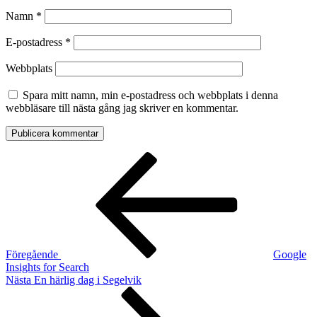
Namn
*
E-postadress
*
Webbplats
Spara mitt namn, min e-postadress och webbplats i denna
webbläsare till nästa gång jag skriver en kommentar.
Inläggsnavigering
Föregående
inlägg
Föregående
Google
Insights for Search
Nästa
Nästa
En härlig dag i Segelvik
inlägg