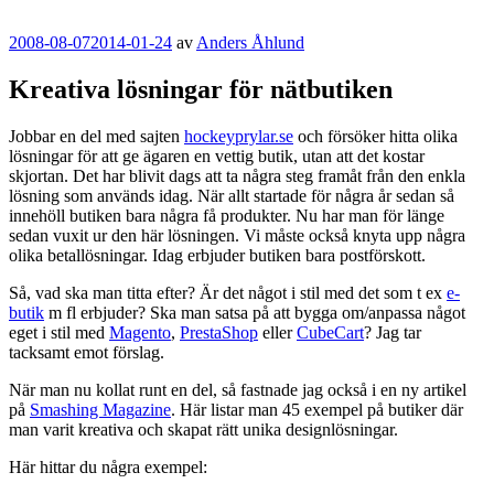
Publicerat
2008-08-07
2014-01-24
av
Anders Åhlund
Kreativa lösningar för nätbutiken
Jobbar en del med sajten
hockeyprylar.se
och försöker hitta olika
lösningar för att ge ägaren en vettig butik, utan att det kostar
skjortan. Det har blivit dags att ta några steg framåt från den enkla
lösning som används idag. När allt startade för några år sedan så
innehöll butiken bara några få produkter. Nu har man för länge
sedan vuxit ur den här lösningen. Vi måste också knyta upp några
olika betallösningar. Idag erbjuder butiken bara postförskott.
Så, vad ska man titta efter? Är det något i stil med det som t ex
e-
butik
m fl erbjuder? Ska man satsa på att bygga om/anpassa något
eget i stil med
Magento
,
PrestaShop
eller
CubeCart
? Jag tar
tacksamt emot förslag.
När man nu kollat runt en del, så fastnade jag också i en ny artikel
på
Smashing Magazine
. Här listar man 45 exempel på butiker där
man varit kreativa och skapat rätt unika designlösningar.
Här hittar du några exempel: