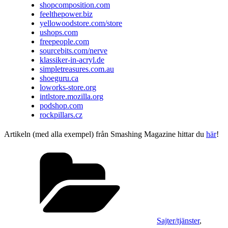
shopcomposition.com
feelthepower.biz
yellowoodstore.com/store
ushops.com
freepeople.com
sourcebits.com/nerve
klassiker-in-acryl.de
simpletreasures.com.au
shoeguru.ca
loworks-store.org
intlstore.mozilla.org
podshop.com
rockpillars.cz
Artikeln (med alla exempel) från Smashing Magazine hittar du
här
!
Kategorier
Sajter/tjänster
,