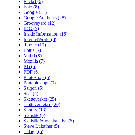
Flickr!
(6)
Foto
(8)
Google
(31)
Google Analytics
(28)
Grooveyard
(12)
IDG
(5)
Inside Information
(16)
InternetWorld
(8)
iPhone
(19)
Lotus
(7)
Mobil
(8)
Mozilla
(7)
P1i
(6)
PDF
(6)
Photoshop
(5)
Portable apps
(9)
Saigon
(5)
Seal
(5)
Skatteverket
(25)
skatteverket.se
(20)
Spotify
(13)
Statistik
(5)
Statistik & webbanalys
(5)
Steve Lukather
(5)
Tillägg
(5)