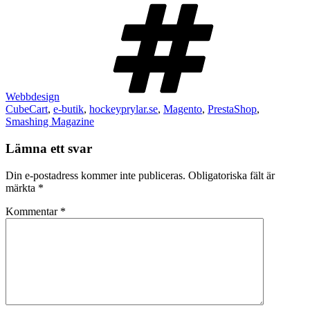
Taggar
Webbdesign
CubeCart
,
e-butik
,
hockeyprylar.se
,
Magento
,
PrestaShop
,
Smashing Magazine
Lämna ett svar
Din e-postadress kommer inte publiceras.
Obligatoriska fält är
märkta
*
Kommentar
*