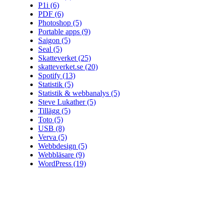
P1i
(6)
PDF
(6)
Photoshop
(5)
Portable apps
(9)
Saigon
(5)
Seal
(5)
Skatteverket
(25)
skatteverket.se
(20)
Spotify
(13)
Statistik
(5)
Statistik & webbanalys
(5)
Steve Lukather
(5)
Tillägg
(5)
Toto
(5)
USB
(8)
Verva
(5)
Webbdesign
(5)
Webbläsare
(9)
WordPress
(19)