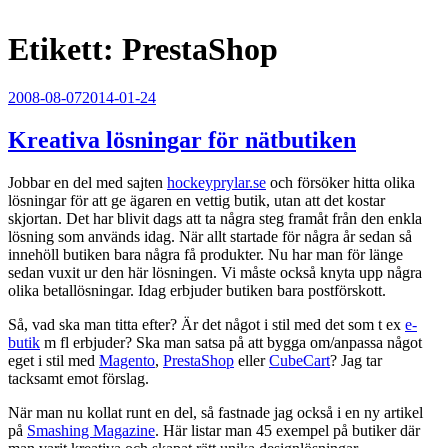
Etikett:
PrestaShop
Publicerat
2008-08-07
2014-01-24
Kreativa lösningar för nätbutiken
Jobbar en del med sajten
hockeyprylar.se
och försöker hitta olika
lösningar för att ge ägaren en vettig butik, utan att det kostar
skjortan. Det har blivit dags att ta några steg framåt från den enkla
lösning som används idag. När allt startade för några år sedan så
innehöll butiken bara några få produkter. Nu har man för länge
sedan vuxit ur den här lösningen. Vi måste också knyta upp några
olika betallösningar. Idag erbjuder butiken bara postförskott.
Så, vad ska man titta efter? Är det något i stil med det som t ex
e-
butik
m fl erbjuder? Ska man satsa på att bygga om/anpassa något
eget i stil med
Magento
,
PrestaShop
eller
CubeCart
? Jag tar
tacksamt emot förslag.
När man nu kollat runt en del, så fastnade jag också i en ny artikel
på
Smashing Magazine
. Här listar man 45 exempel på butiker där