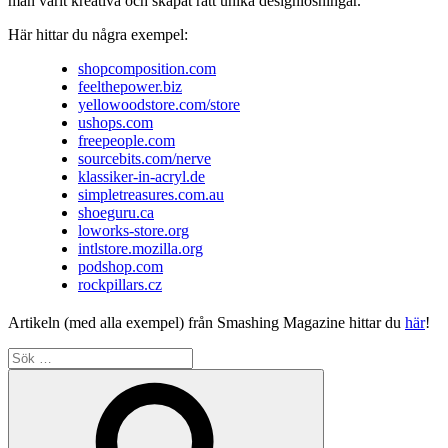
man varit kreativa och skapat rätt unika designlösningar.
Här hittar du några exempel:
shopcomposition.com
feelthepower.biz
yellowoodstore.com/store
ushops.com
freepeople.com
sourcebits.com/nerve
klassiker-in-acryl.de
simpletreasures.com.au
shoeguru.ca
loworks-store.org
intlstore.mozilla.org
podshop.com
rockpillars.cz
Artikeln (med alla exempel) från Smashing Magazine hittar du
här
!
Sök
efter:
Sök