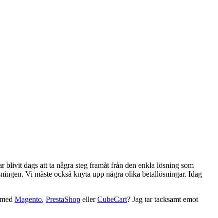
har blivit dags att ta några steg framåt från den enkla lösning som
ösningen. Vi måste också knyta upp några olika betallösningar. Idag
l med
Magento
,
PrestaShop
eller
CubeCart
? Jag tar tacksamt emot