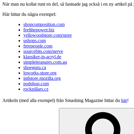
När man nu kollat runt en del, så fastnade jag också i en ny artikel på
Här hittar du några exempel:
shopcomposition.com
feelthepower.biz
yellowoodstore.com/store
ushops.com
freepeople.com
sourcebits.com/nerve
klassiker-in-acryl.de
simpletreasures.com.au
shoeguru.ca
loworks-store.org
intlstore.mozilla.org
podshop.com
rockpillars.cz
Artikeln (med alla exempel) från Smashing Magazine hittar du
här
!
Sök
efter: