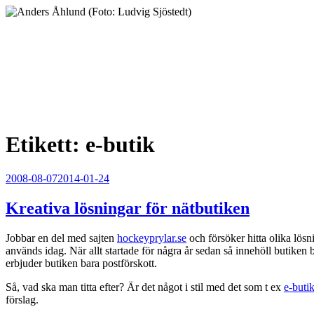
Hoppa
till
innehåll
Anders Åhlund
Digital Marketing Analyst
Etikett:
e-butik
Publicerat
2008-08-07
2014-01-24
Kreativa lösningar för nätbutiken
Jobbar en del med sajten
hockeyprylar.se
och försöker hitta olika lösni
används idag. När allt startade för några år sedan så innehöll butiken
erbjuder butiken bara postförskott.
Så, vad ska man titta efter? Är det något i stil med det som t ex
e-buti
förslag.