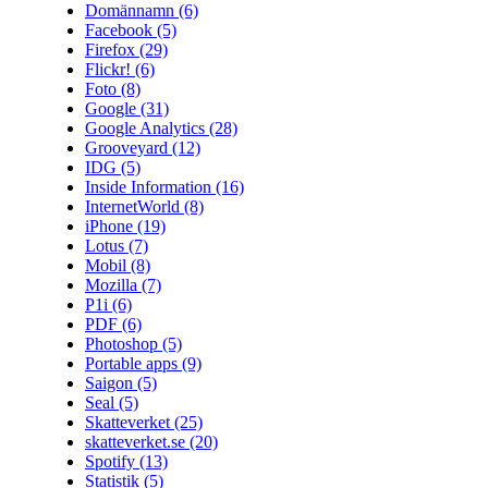
Domännamn
(6)
Facebook
(5)
Firefox
(29)
Flickr!
(6)
Foto
(8)
Google
(31)
Google Analytics
(28)
Grooveyard
(12)
IDG
(5)
Inside Information
(16)
InternetWorld
(8)
iPhone
(19)
Lotus
(7)
Mobil
(8)
Mozilla
(7)
P1i
(6)
PDF
(6)
Photoshop
(5)
Portable apps
(9)
Saigon
(5)
Seal
(5)
Skatteverket
(25)
skatteverket.se
(20)
Spotify
(13)
Statistik
(5)