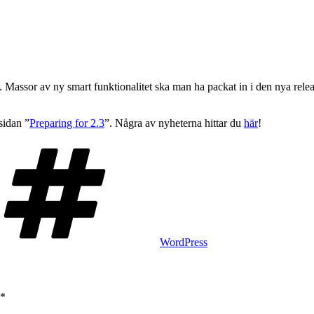
assor av ny smart funktionalitet ska man ha packat in i den nya release
sidan ”
Preparing for 2.3
”. Några av nyheterna hittar du
här
!
Taggar
WordPress
*