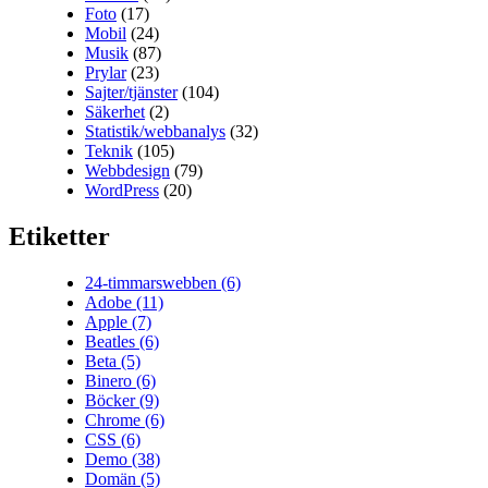
Foto
(17)
Mobil
(24)
Musik
(87)
Prylar
(23)
Sajter/tjänster
(104)
Säkerhet
(2)
Statistik/webbanalys
(32)
Teknik
(105)
Webbdesign
(79)
WordPress
(20)
Etiketter
24-timmarswebben
(6)
Adobe
(11)
Apple
(7)
Beatles
(6)
Beta
(5)
Binero
(6)
Böcker
(9)
Chrome
(6)
CSS
(6)
Demo
(38)
Domän
(5)