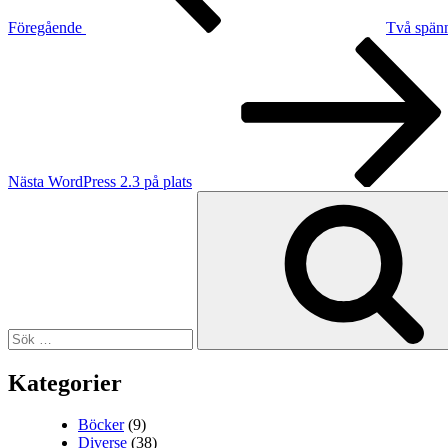
Föregående
Två spänna
Nästa
inlägg
Nästa
WordPress 2.3 på plats
Sök
efter:
Kategorier
Böcker
(9)
Diverse
(38)