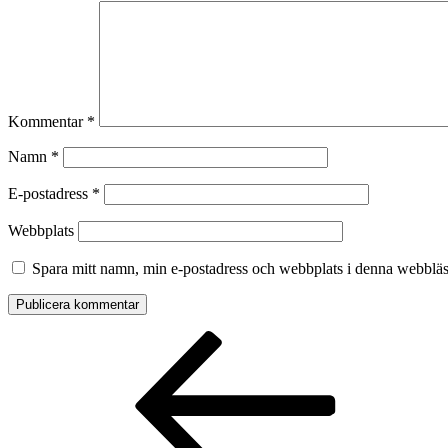
Kommentar
*
Namn
*
E-postadress
*
Webbplats
Spara mitt namn, min e-postadress och webbplats i denna webbläsa
Inläggsnavigering
Föregående
inlägg