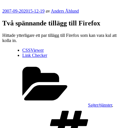
Publicerat
2007-09-20
2015-12-19
av
Anders Åhlund
Två spännande tillägg till Firefox
Hittade ytterligare ett par tillägg till Firefox som kan vara kul att
kolla in.
CSSViewer
Link Checker
Kategorier
Sajter/tjänster
,
Taggar