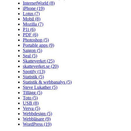
InternetWorld
(8)
iPhone
(19)
Lotus
(7)
Mobil
(8)
Mozilla
(7)
P1i
(6)
PDF
(6)
Photoshop
(5)
Portable apps
(9)
Saigon
(5)
Seal
(5)
Skatteverket
(25)
skatteverket.se
(20)
Spotify
(13)
Statistik
(5)
Statistik & webbanalys
(5)
Steve Lukather
(5)
Tillägg
(5)
Toto
(5)
USB
(8)
Verva
(5)
Webbdesign
(5)
Webbläsare
(9)
WordPress
(19)