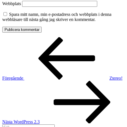
Webbplats
Spara mitt namn, min e-postadress och webbplats i denna
webbläsare till nästa gång jag skriver en kommentar.
Inläggsnavigering
Föregående
inlägg
Föregående
Ztereo!
Nästa
inlägg
Nästa
WordPress 2.3
Sök