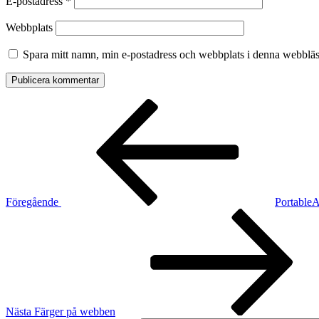
E-postadress
*
Webbplats
Spara mitt namn, min e-postadress och webbplats i denna webbläsa
Inläggsnavigering
Föregående
inlägg
Föregående
PortableA
Nästa
inlägg
Nästa
Färger på webben