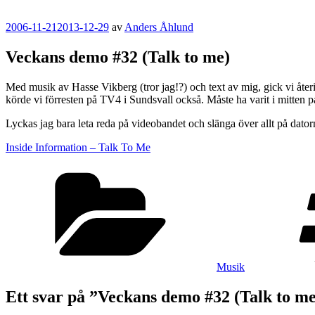
Publicerat
2006-11-21
2013-12-29
av
Anders Åhlund
Veckans demo #32 (Talk to me)
Med musik av Hasse Vikberg (tror jag!?) och text av mig, gick vi åte
körde vi förresten på TV4 i Sundsvall också. Måste ha varit i mitten på
Lyckas jag bara leta reda på videobandet och slänga över allt på dat
Inside Information – Talk To Me
Kategorier
Musik
Ett svar på ”Veckans demo #32 (Talk to m