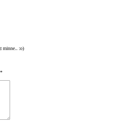
t minne.. :o)
*