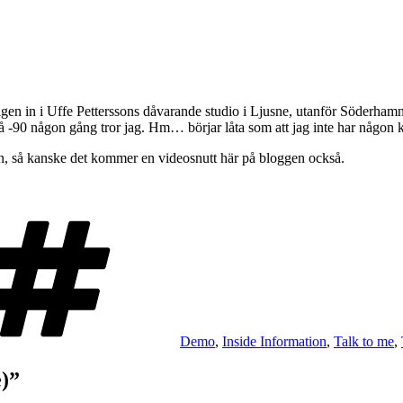
rigen in i Uffe Petterssons dåvarande studio i Ljusne, utanför Söderh
 -90 någon gång tror jag. Hm… börjar låta som att jag inte har någon kol
orn, så kanske det kommer en videosnutt här på bloggen också.
Taggar
Demo
,
Inside Information
,
Talk to me
,
e)”