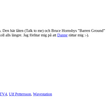
amn. Den här låten (Talk to me) och Bruce Hornsbys ”Barren Ground”
l alls längre. Jag förlitar mig på att
Danne
rättar mig :-).
TV4
,
Ulf Pettersson
,
Wavestation