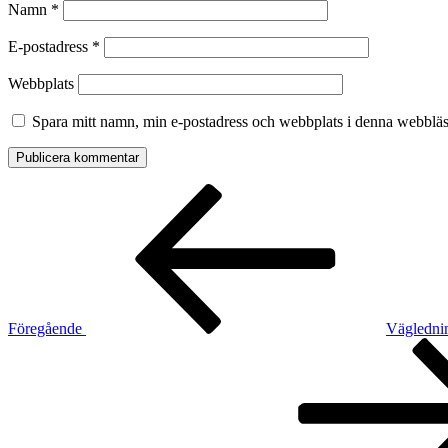
Namn
*
E-postadress
*
Webbplats
Spara mitt namn, min e-postadress och webbplats i denna webbläsa
Inläggsnavigering
Föregående
inlägg
Föregående
Vägledni
Nästa
inlägg