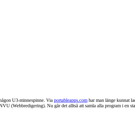
fat någon U3-minnespinne. Via
portableapps.com
har man länge kunnat lad
 (Webbredigering). Nu går det alltså att samla alla program i en startme