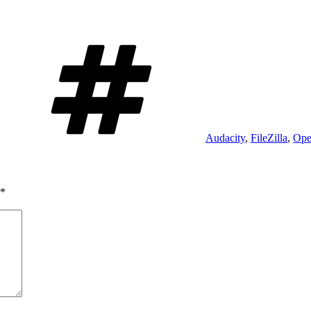
Taggar
Audacity
,
FileZilla
,
Ope
*