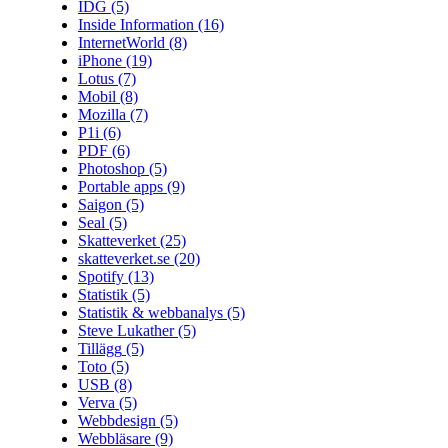
IDG
(5)
Inside Information
(16)
InternetWorld
(8)
iPhone
(19)
Lotus
(7)
Mobil
(8)
Mozilla
(7)
P1i
(6)
PDF
(6)
Photoshop
(5)
Portable apps
(9)
Saigon
(5)
Seal
(5)
Skatteverket
(25)
skatteverket.se
(20)
Spotify
(13)
Statistik
(5)
Statistik & webbanalys
(5)
Steve Lukather
(5)
Tillägg
(5)
Toto
(5)
USB
(8)
Verva
(5)
Webbdesign
(5)
Webbläsare
(9)