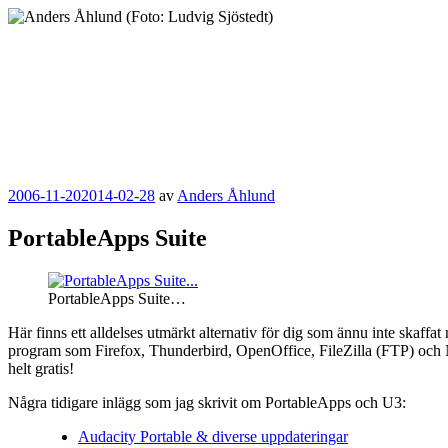
Hoppa
till
innehåll
Anders Åhlund
Digital Marketing Analyst
Publicerat
2006-11-20
2014-02-28
av
Anders Åhlund
PortableApps Suite
PortableApps Suite…
Här finns ett alldelses utmärkt alternativ för dig som ännu inte skaf
program som Firefox, Thunderbird, OpenOffice, FileZilla (FTP) och NVU
helt gratis!
Några tidigare inlägg som jag skrivit om PortableApps och U3:
Audacity Portable & diverse uppdateringar