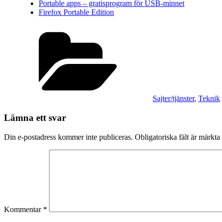
Portable apps – gratisprogram för USB-minnet
Firefox Portable Edition
Kategorier
Sajter/tjänster
,
Teknik
Lämna ett svar
Din e-postadress kommer inte publiceras.
Obligatoriska fält är märkta
Kommentar
*