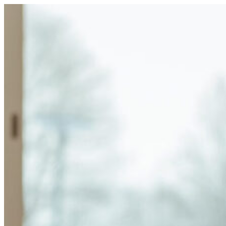
Hoppa
till
innehåll