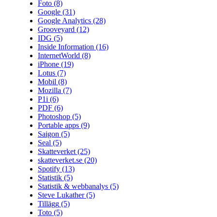
Foto
(8)
Google
(31)
Google Analytics
(28)
Grooveyard
(12)
IDG
(5)
Inside Information
(16)
InternetWorld
(8)
iPhone
(19)
Lotus
(7)
Mobil
(8)
Mozilla
(7)
P1i
(6)
PDF
(6)
Photoshop
(5)
Portable apps
(9)
Saigon
(5)
Seal
(5)
Skatteverket
(25)
skatteverket.se
(20)
Spotify
(13)
Statistik
(5)
Statistik & webbanalys
(5)
Steve Lukather
(5)
Tillägg
(5)
Toto
(5)