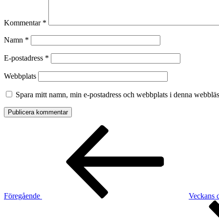
Kommentar
*
Namn
*
E-postadress
*
Webbplats
Spara mitt namn, min e-postadress och webbplats i denna webbläsa
Inläggsnavigering
Föregående
inlägg
Föregående
Veckans d
Nästa
inlägg