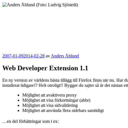
Hoppa
till
innehåll
Anders Åhlund
Digital Marketing Analyst
Publicerat
2007-01-09
2014-02-28
av
Anders Åhlund
Web Developer Extension 1.1
En ny version av världens bästa tillägg till Firefox finns ute nu. Har d
installerat tidigare!? Helt otroligt!! Bygger du sajter så är det nästan e
Möjlighet att avaktivera proxy
Möjlighet att visa förkortningar (abbr)
Möjlighet att visa sidvalidering
Möjlighet att använda flera sidebars samtidigt
…en del förbättringar som t ex: