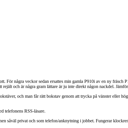
ott. För några veckor sedan ersattes min gamla P910i av en ny fräsch P
t rejält och är några gram lättare är ju inte direkt någon nackdel. Jämfö
bokstäver, och man får rätt bokstav genom att trycka på vänster eller hög
ed telefonens RSS-läsare.
n såväl privat och som telefon/anknytning i jobbet. Fungerar klockrent.