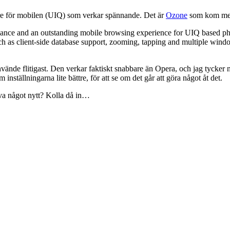
are för mobilen (UIQ) som verkar spännande. Det är
Ozone
som kom med 
mance and an outstanding mobile browsing experience for UIQ based phon
ch as client-side database support, zooming, tapping and multiple win
nvände flitigast. Den verkar faktiskt snabbare än Opera, och jag tycker no
inställningarna lite bättre, för att se om det går att göra något åt det.
ova något nytt? Kolla då in…