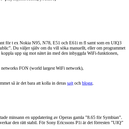
variant för t ex Nokia N95, N78, E51 och E61i m fl samt som en UIQ3
blic”. Du väljer själv om du vill söka manuellt, eller om programmet
tt koppla upp sig mot nätet än med den inbyggda WiFi-funktionen,
i networks FON (world largest WiFi network),
mmet så är det bara att kolla in deras
sajt
och
blogg
.
h hittade minsann en uppdatering av Operas gamla ”8.65 för Symbian”.
verkar den rätt stabil. För Sony Ericssons P1i är det förresten ”UIQ”