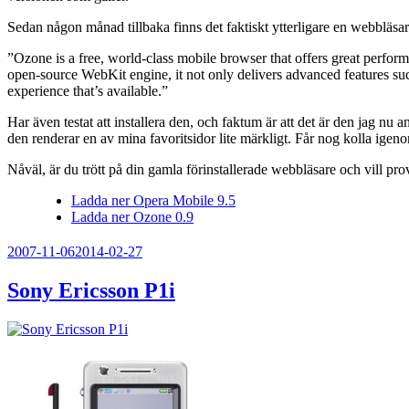
Sedan någon månad tillbaka finns det faktiskt ytterligare en webbläs
”Ozone is a free, world-class mobile browser that offers great perfor
open-source WebKit engine, it not only delivers advanced features su
experience that’s available.”
Har även testat att installera den, och faktum är att det är den jag nu a
den renderar en av mina favoritsidor lite märkligt. Får nog kolla igenom 
Nåväl, är du trött på din gamla förinstallerade webbläsare och vill pr
Ladda ner Opera Mobile 9.5
Ladda ner Ozone 0.9
Publicerat
2007-11-06
2014-02-27
Sony Ericsson P1i