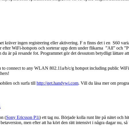
et kräver ingen registrering eller aktivering. F n finns det i en S60 
efter WiFi-hotspots och sorterar upp dem under flikarna ”All” och ”Pu
 du är på resande fot. Programmet gör det dessutom betydligt lättare a
u to connect to any WLAN 802.11a/b/c/g hotspot including public WiF
hers!
obilen och surfa till
http://get.handywi.com
. Vill du läsa mer om progra
i
on (
Sony Ericsson P1i
) ett tag nu. Började kolla runt lite på nätet oc
version, men efter att ha kört den rätt intensivt i några dagar nu, så 