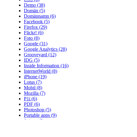
Demo
(38)
Domän
(5)
Domännamn
(6)
Facebook
(5)
Firefox
(29)
Flickr!
(6)
Foto
(8)
Google
(31)
Google Analytics
(28)
Grooveyard
(12)
IDG
(5)
Inside Information
(16)
InternetWorld
(8)
iPhone
(19)
Lotus
(7)
Mobil
(8)
Mozilla
(7)
P1i
(6)
PDF
(6)
Photoshop
(5)
Portable apps
(9)
Saigon
(5)
Seal
(5)
Skatteverket
(25)