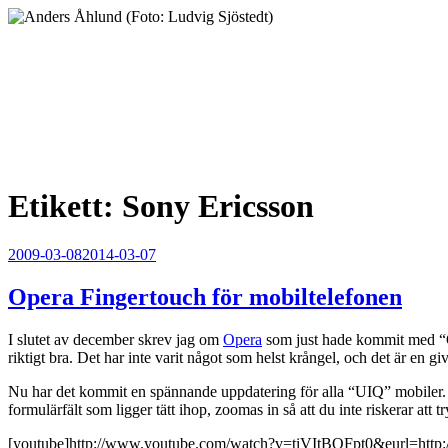
Hoppa
till
innehåll
Anders Åhlund
Digital Marketing Analyst
Etikett:
Sony Ericsson
Publicerat
2009-03-08
2014-03-07
Opera Fingertouch för mobiltelefonen
I slutet av december skrev jag om
Opera
som just hade kommit med “Ope
riktigt bra. Det har inte varit något som helst krångel, och det är en g
Nu har det kommit en spännande uppdatering för alla “UIQ” mobiler. M
formulärfält som ligger tätt ihop, zoomas in så att du inte riskerar att
[youtube]http://www.youtube.com/watch?v=tiVItBOFpt0&eurl=http:/