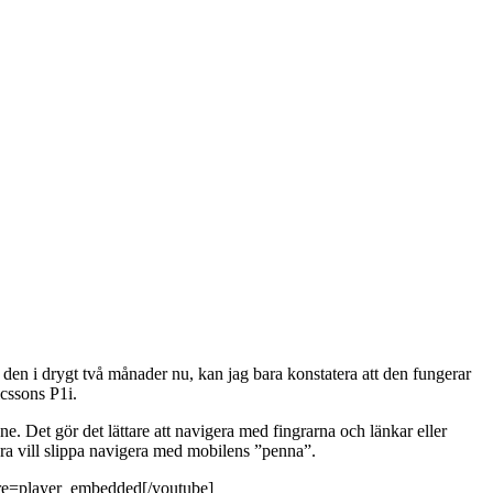
den i drygt två månader nu, kan jag bara konstatera att den fungerar
icssons P1i.
Det gör det lättare att navigera med fingrarna och länkar eller
 bara vill slippa navigera med mobilens ”penna”.
re=player_embedded[/youtube]