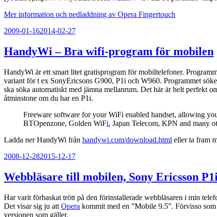
Mer information och nedladdning av Opera Fingertouch
Publicerat
2009-01-16
2014-02-27
HandyWi – Bra wifi-program för mobilen
HandyWi är ett smart litet gratisprogram för mobiltelefoner. Programm
variant för t ex SonyEricsons G900, P1i och W960. Programmet söker 
ska söka automatiskt med jämna mellanrum. Det här är helt perfekt om
åtminstone om du har en P1i.
Freeware software for your WiFi enabled handset, allowing yo
BTOpenzone, Golden WiF
i
, Japan Telecom, KPN and many ot
Ladda ner HandyWi från
handywi.com/download.html
eller ta fram m
Publicerat
2008-12-28
2015-12-17
Webbläsare till mobilen, Sony Ericsson P1
Har varit förbaskat trött på den förinstallerade webbläsaren i min telef
Det visar sig ju att
Opera
kommit med en ”Mobile 9.5”. Förvisso som beta
versionen som gäller.