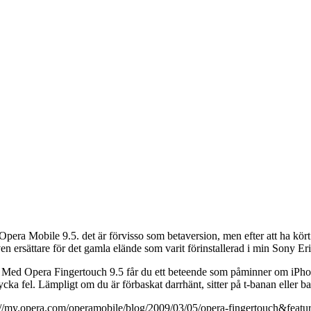
ra Mobile 9.5. det är förvisso som betaversion, men efter att ha kört 
iven ersättare för det gamla elände som varit förinstallerad i min Sony Er
ed Opera Fingertouch 9.5 får du ett beteende som påminner om iPhone. 
 trycka fel. Lämpligt om du är förbaskat darrhänt, sitter på t-banan eller
/my.opera.com/operamobile/blog/2009/03/05/opera-fingertouch&featu