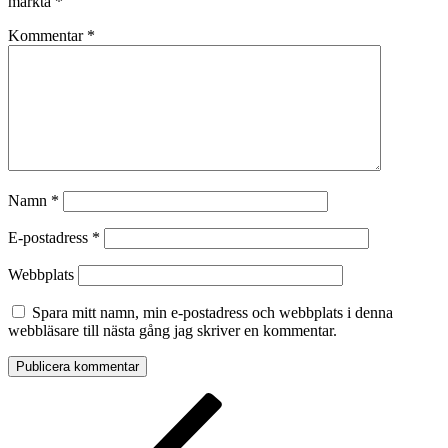
märkta
*
Kommentar
*
Namn
*
E-postadress
*
Webbplats
Spara mitt namn, min e-postadress och webbplats i denna
webbläsare till nästa gång jag skriver en kommentar.
Inläggsnavigering
Föregående
inlägg