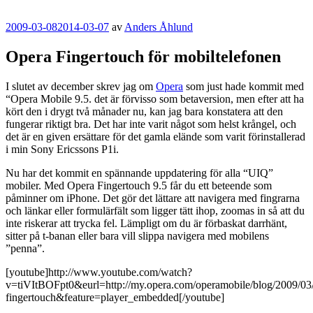
Publicerat
2009-03-08
2014-03-07
av
Anders Åhlund
Opera Fingertouch för mobiltelefonen
I slutet av december skrev jag om
Opera
som just hade kommit med
“Opera Mobile 9.5. det är förvisso som betaversion, men efter att ha
kört den i drygt två månader nu, kan jag bara konstatera att den
fungerar riktigt bra. Det har inte varit något som helst krångel, och
det är en given ersättare för det gamla elände som varit förinstallerad
i min Sony Ericssons P1i.
Nu har det kommit en spännande uppdatering för alla “UIQ”
mobiler. Med Opera Fingertouch 9.5 får du ett beteende som
påminner om iPhone. Det gör det lättare att navigera med fingrarna
och länkar eller formulärfält som ligger tätt ihop, zoomas in så att du
inte riskerar att trycka fel. Lämpligt om du är förbaskat darrhänt,
sitter på t-banan eller bara vill slippa navigera med mobilens
”penna”.
[youtube]http://www.youtube.com/watch?
v=tiVItBOFpt0&eurl=http://my.opera.com/operamobile/blog/2009/03
fingertouch&feature=player_embedded[/youtube]