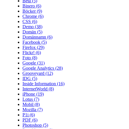
Beta
(5)
Binero
(6)
Böcker
(9)
Chrome
(6)
CSS
(6)
Demo
(38)
Domän
(5)
Domännamn
(6)
Facebook
(5)
Firefox
(29)
Flickr!
(6)
Foto
(8)
Google
(31)
Google Analytics
(28)
Grooveyard
(12)
IDG
(5)
Inside Information
(16)
InternetWorld
(8)
iPhone
(19)
Lotus
(7)
Mobil
(8)
Mozilla
(7)
P1i
(6)
PDF
(6)
Photoshop
(5)