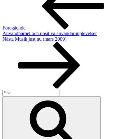
Föregående
Användbarhet och positiva användarupplevelser
Nästa
Nästa
Musik just nu (mars 2009)
inlägg
Sök
efter:
Sök