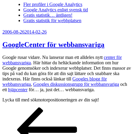
Fler profiler i Google Analytics
Google Analytics enligt svensk tid
Gratis statistik… äntligen!
Gratis statistik för webbplatsen
Publicerat
2006-08-26
2014-02-26
GoogleCenter för webbansvariga
Google rusar vidare. Nu lanserar man ett alldeles nytt
center för
webbansvariga
. Här hittar du heltäckande information om hur
Google genomsöker och indexerar webbplatser. Det finns massor av
tips på vad du kan göra för att din sajt lättare och snabbare ska
indexeras. Här finns också länkar till
Googles blogg för
webbansvariga
,
Googles diskussionsgrupp för webbansvariga
och
ett
hjäpcenter
för… ja, just det… webbansvariga.
Lycka till med sökmotorpositioneringen av din sajt!
Sidnumrering
Föregående
Sida
Sida
Sida
Sida
Nästa
sida
sida
för
inlägg