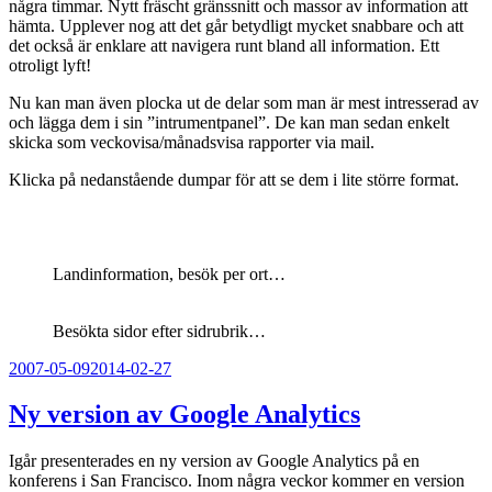
några timmar. Nytt fräscht gränssnitt och massor av information att
hämta. Upplever nog att det går betydligt mycket snabbare och att
det också är enklare att navigera runt bland all information. Ett
otroligt lyft!
Nu kan man även plocka ut de delar som man är mest intresserad av
och lägga dem i sin ”intrumentpanel”. De kan man sedan enkelt
skicka som veckovisa/månadsvisa rapporter via mail.
Klicka på nedanstående dumpar för att se dem i lite större format.
Landinformation, besök per ort…
Besökta sidor efter sidrubrik…
Publicerat
2007-05-09
2014-02-27
Ny version av Google Analytics
Igår presenterades en ny version av Google Analytics på en
konferens i San Francisco. Inom några veckor kommer en version