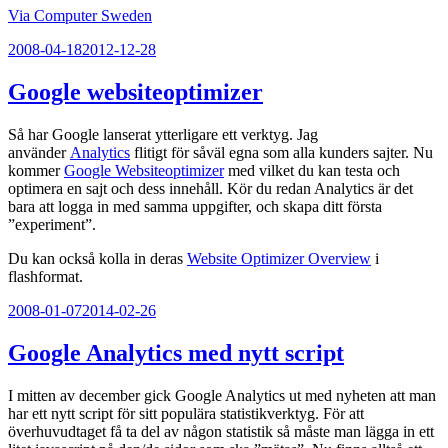
Via Computer Sweden
Publicerat
2008-04-18
2012-12-28
Google websiteoptimizer
Så har Google lanserat ytterligare ett verktyg. Jag
använder
Analytics
flitigt för såväl egna som alla kunders sajter. Nu
kommer
Google Websiteoptimizer
med vilket du kan testa och
optimera en sajt och dess innehåll. Kör du redan Analytics är det
bara att logga in med samma uppgifter, och skapa ditt första
”experiment”.
Du kan också kolla in deras
Website Optimizer Overview
i
flashformat.
Publicerat
2008-01-07
2014-02-26
Google Analytics med nytt script
I mitten av december gick Google Analytics ut med nyheten att man
har ett nytt script för sitt populära statistikverktyg. För att
överhuvudtaget få ta del av någon statistik så måste man lägga in ett