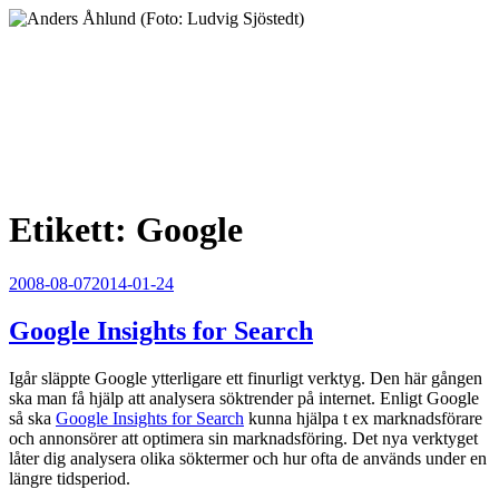
Hoppa
till
innehåll
Anders Åhlund
Digital Marketing Analyst
Etikett:
Google
Publicerat
2008-08-07
2014-01-24
Google Insights for Search
Igår släppte Google ytterligare ett finurligt verktyg. Den här gången
ska man få hjälp att analysera söktrender på internet. Enligt Google
så ska
Google Insights for Search
kunna hjälpa t ex marknadsförare
och annonsörer att optimera sin marknadsföring. Det nya verktyget
låter dig analysera olika söktermer och hur ofta de används under en
längre tidsperiod.