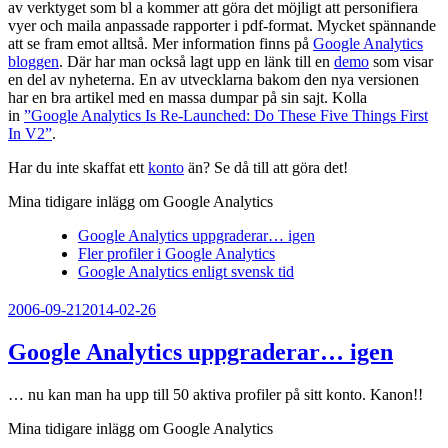
av verktyget som bl a kommer att göra det möjligt att personifiera
vyer och maila anpassade rapporter i pdf-format. Mycket spännande
att se fram emot alltså. Mer information finns på
Google Analytics
bloggen
. Där har man också lagt upp en länk till en
demo
som visar
en del av nyheterna. En av utvecklarna bakom den nya versionen
har en bra artikel med en massa dumpar på sin sajt. Kolla
in
”Google Analytics Is Re-Launched: Do These Five Things First
In V2”
.
Har du inte skaffat ett
konto
än? Se då till att göra det!
Mina tidigare inlägg om Google Analytics
Google Analytics uppgraderar… igen
Fler profiler i Google Analytics
Google Analytics enligt svensk tid
Publicerat
2006-09-21
2014-02-26
Google Analytics uppgraderar… igen
… nu kan man ha upp till 50 aktiva profiler på sitt konto. Kanon!!
Mina tidigare inlägg om Google Analytics