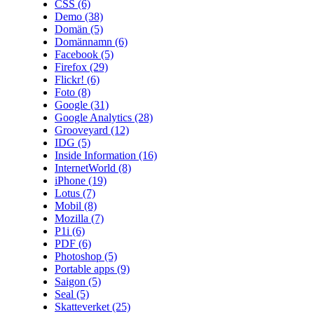
CSS
(6)
Demo
(38)
Domän
(5)
Domännamn
(6)
Facebook
(5)
Firefox
(29)
Flickr!
(6)
Foto
(8)
Google
(31)
Google Analytics
(28)
Grooveyard
(12)
IDG
(5)
Inside Information
(16)
InternetWorld
(8)
iPhone
(19)
Lotus
(7)
Mobil
(8)
Mozilla
(7)
P1i
(6)
PDF
(6)
Photoshop
(5)
Portable apps
(9)
Saigon
(5)
Seal
(5)
Skatteverket
(25)