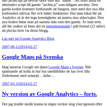
litet javascript på den/de sidor som ska ”mätas”. Nu finns alltså ett
alternativt script till gamla ”urchin.js” som tidigare använts. Den
gamla koden kommer fortfarande att fungera, men med den nya lilla
kodsnutten utlovas fler och bättre funktioner. Har man kikat lite på
Analytics så är det inga konstigheter att justera sina sidor/sajter. Den
nya koden hittar man på samma sida som den gamla. Är man trots
allt lite osäker så finns det en
migrationsguide
i pdf-format (22 sidor)
att plocka hem via deras blogg.
Läs mer på Google Analytics Blog
Publicerat
2007-06-12
2014-02-27
Google Maps på Svenska
Idag lanserar Google sin tjänst
Google Maps i Sverige
. Blir
spännande att kolla in hur bra satellitbilder de har över lilla
Söderhamn med omnejd… hehe…
Publicerat
2007-05-10
2014-02-27
Ny version av Google Analytics – forts.
Det jag trodde skulle kunna ta några veckor slog visst igenom efter