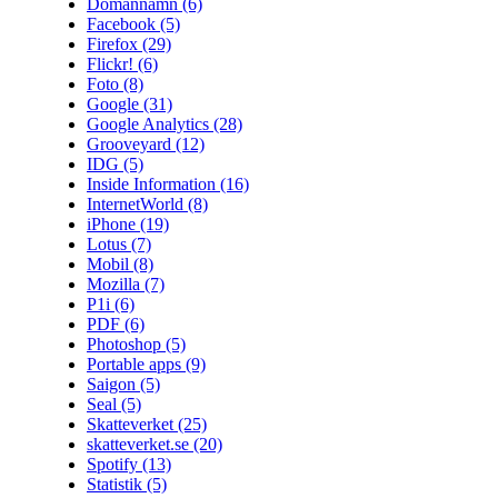
Domännamn
(6)
Facebook
(5)
Firefox
(29)
Flickr!
(6)
Foto
(8)
Google
(31)
Google Analytics
(28)
Grooveyard
(12)
IDG
(5)
Inside Information
(16)
InternetWorld
(8)
iPhone
(19)
Lotus
(7)
Mobil
(8)
Mozilla
(7)
P1i
(6)
PDF
(6)
Photoshop
(5)
Portable apps
(9)
Saigon
(5)
Seal
(5)
Skatteverket
(25)
skatteverket.se
(20)
Spotify
(13)
Statistik
(5)