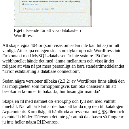
Eget utseende för att visa databasfel i
WordPress
Att skapa egna 404:or (som visas om sidan inte kan hittas) är rätt
vanligt. Att skapa en egen sida som dyker upp när WordPress inte
får kontakt med MySQL-databasen är inte svårare. På förra
webbhotellet hände det med jämna mellanrum och visst är det
roligare att visa något mera personligt än bara standardmeddelandet
“Error establishing a database connection”.
Sedan några versioner tillbaka (2.3.2) av WordPress finns alltså den
här möjligheten som förhoppningsvis kan öka chanserna till att
besökarna kommer tillbaka. Ja, hur tusan gör man då?
Skapa en fil med namnet db-error.php och fyll den med valfritt
innehåll. När allt är klart är det bara att ladda upp den till katalogen
/wp-content/. Kom ihåg att hårdkoda adresserna mot
CSS
-filen och
eventuella bilder. Eftersom det inte går att nå databasen så fungerar
ju inte heller några
PHP
-anrop.