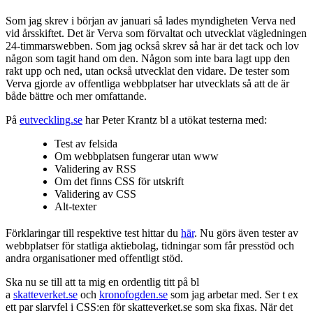
Som jag skrev i början av januari så lades myndigheten Verva ned
vid årsskiftet. Det är Verva som förvaltat och utvecklat vägledningen
24-timmarswebben. Som jag också skrev så har är det tack och lov
någon som tagit hand om den. Någon som inte bara lagt upp den
rakt upp och ned, utan också utvecklat den vidare. De tester som
Verva gjorde av offentliga webbplatser har utvecklats så att de är
både bättre och mer omfattande.
På
eutveckling.se
har Peter Krantz bl a utökat testerna med:
Test av felsida
Om webbplatsen fungerar utan www
Validering av RSS
Om det finns CSS för utskrift
Validering av CSS
Alt-texter
Förklaringar till respektive test hittar du
här
. Nu görs även tester av
webbplatser för statliga aktiebolag, tidningar som får presstöd och
andra organisationer med offentligt stöd.
Ska nu se till att ta mig en ordentlig titt på bl
a
skatteverket.se
och
kronofogden.se
som jag arbetar med. Ser t ex
ett par slarvfel i CSS:en för skatteverket.se som ska fixas. När det