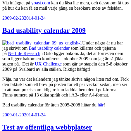
Via inlägget på
yoast.com
kan du läsa lite mera, och dessutom få tips
på hur du kan få ett mail varje gång en besökare möts av felsidan.
Publicerat
2009-02-23
2014-01-24
Bad usability calendar 2009
Under några år nu har
jag skrivit om
Bad usability calendar
som killarna och tjejerna
på
NetLife Research
i Oslo ligger bakom. Ja, det är förresten dem
som ligger bakom en konferens i oktober 2009 som jag är så jäkla
sugen på. Det är
UX Challenge
som går av stapeln den 5-8 oktober
2009 på Svalbard av alla ställen. Riktigt häftigt!
Nåja, nu var det kalendern jag tänkte skriva någon liten rad om. Fick
den faktiskt som ett brev på posten för ett par veckor sedan, men ser
ju att man precis som tidigare kan laddda hem den i pdf-format.
Finns numera på 13 olika språk och i A3- eller A4-format.
Bad usability calendar för åren 2005-2008 hittar du
här
!
Publicerat
2009-01-29
2014-01-24
Test av offentliga webbplatser