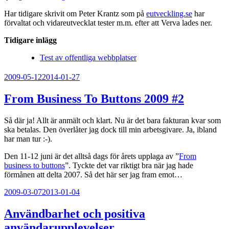
Har tidigare skrivit om Peter Krantz som på
eutveckling.se
har
förvaltat och vidareutvecklat tester m.m. efter att Verva lades ner.
Tidigare inlägg
Test av offentliga webbplatser
Publicerat
2009-05-12
2014-01-27
From Business To Buttons 2009 #2
Så där ja! Allt är anmält och klart. Nu är det bara fakturan kvar som
ska betalas. Den överlåter jag dock till min arbetsgivare. Ja, ibland
har man tur :-).
Den 11-12 juni är det alltså dags för årets upplaga av ”
From
business to buttons
”. Tyckte det var riktigt bra när jag hade
förmånen att delta 2007. Så det här ser jag fram emot…
Publicerat
2009-03-07
2013-01-04
Användbarhet och positiva
användarupplevelser