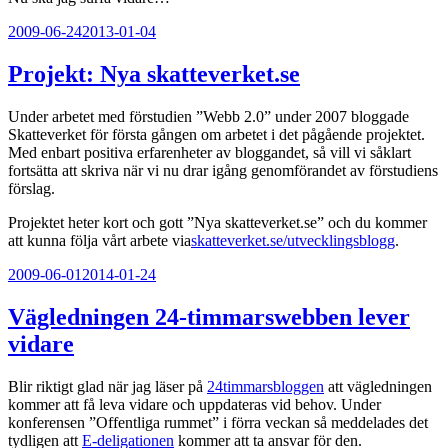
Publicerat
2009-06-24
2013-01-04
Projekt: Nya skatteverket.se
Under arbetet med förstudien ”Webb 2.0” under 2007 bloggade
Skatteverket för första gången om arbetet i det pågående projektet.
Med enbart positiva erfarenheter av bloggandet, så vill vi såklart
fortsätta att skriva när vi nu drar igång genomförandet av förstudiens
förslag.
Projektet heter kort och gott ”Nya skatteverket.se” och du kommer
att kunna följa vårt arbete via
skatteverket.se/utvecklingsblogg
.
Publicerat
2009-06-01
2014-01-24
Vägledningen 24-timmarswebben lever
vidare
Blir riktigt glad när jag läser på
24timmarsbloggen
att vägledningen
kommer att få leva vidare och uppdateras vid behov. Under
konferensen ”Offentliga rummet” i förra veckan så meddelades det
tydligen att
E-deligationen
kommer att ta ansvar för den.