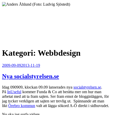
Hoppa
till
innehåll
Anders Åhlund
Digital Marketing Analyst
Kategori:
Webbdesign
Publicerat
2009-09-09
2013-11-19
Nya socialstyrelsen.se
Idag 090909, klockan 09.09 lanserades nya
socialstyrelsen.se
.
På
InUseful
kommer Funda & Co att berätta mer om hur man
arbetat med att ta fram sajten. Ser fram emot de blogginläggen, för
jag tycker verkligen att sajten ser trevlig ut. Spännande att man
likt
Örebro kommun
valt att lägga sökord A-Ö direkt i sidhuvudet.
Nu ska jag surfa vidare…