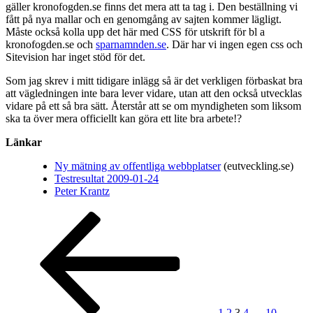
gäller kronofogden.se finns det mera att ta tag i. Den beställning vi
fått på nya mallar och en genomgång av sajten kommer lägligt.
Måste också kolla upp det här med CSS för utskrift för bl a
kronofogden.se och
sparnamnden.se
. Där har vi ingen egen css och
Sitevision har inget stöd för det.
Som jag skrev i mitt tidigare inlägg så är det verkligen förbaskat bra
att vägledningen inte bara lever vidare, utan att den också utvecklas
vidare på ett så bra sätt. Återstår att se om myndigheten som liksom
ska ta över mera officiellt kan göra ett lite bra arbete!?
Länkar
Ny mätning av offentliga webbplatser
(eutveckling.se)
Testresultat 2009-01-24
Peter Krantz
Sidnumrering
Föregående
Sida
Sida
Sida
Sida
Sida
Nästa
sida
sida
för
inlägg
1
2
3
4
…
10