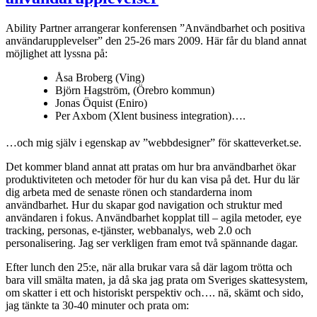
Ability Partner arrangerar konferensen ”Användbarhet och positiva
användarupplevelser” den 25-26 mars 2009. Här får du bland annat
möjlighet att lyssna på:
Åsa Broberg (Ving)
Björn Hagström, (Örebro kommun)
Jonas Öquist (Eniro)
Per Axbom (Xlent business integration)….
…och mig själv i egenskap av ”webbdesigner” för skatteverket.se.
Det kommer bland annat att pratas om hur bra användbarhet ökar
produktiviteten och metoder för hur du kan visa på det. Hur du lär
dig arbeta med de senaste rönen och standarderna inom
användbarhet. Hur du skapar god navigation och struktur med
användaren i fokus. Användbarhet kopplat till – agila metoder, eye
tracking, personas, e-tjänster, webbanalys, web 2.0 och
personalisering. Jag ser verkligen fram emot två spännande dagar.
Efter lunch den 25:e, när alla brukar vara så där lagom trötta och
bara vill smälta maten, ja då ska jag prata om Sveriges skattesystem,
om skatter i ett och historiskt perspektiv och…. nä, skämt och sido,
jag tänkte ta 30-40 minuter och prata om: