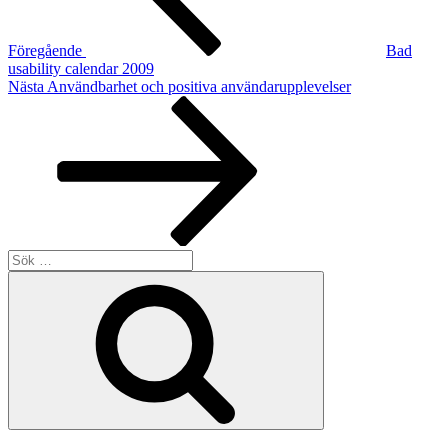
Föregående
Bad
usability calendar 2009
Nästa
Nästa
Användbarhet och positiva användarupplevelser
inlägg
Sök
efter:
Sök