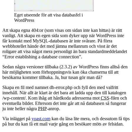
Eget utseende för att visa databasfel i
WordPress
Att skapa egna 404:or (som visas om sidan inte kan hittas) är rätt
vanligt. Att skapa en egen sida som dyker upp när WordPress inte
får kontakt med MySQL-databasen är inte svårare. På förra
webbhotellet hände det med jämna mellanrum och visst är det
roligare att visa något mera personligt än bara standardmeddelandet
“Error establishing a database connection”.
Sedan några versioner tillbaka (2.3.2) av WordPress finns alltså den
här möjligheten som förhoppningsvis kan öka chanserna till att
besökarna kommer tillbaka. Ja, hur tusan gör man då?
Skapa en fil med namnet db-error.php och fyll den med valfritt
innehåll. När allt är klart är det bara att ladda upp den till katalogen
/wp-content/. Kom ihåg att hårdkoda adresserna mot
CSS
-filen och
eventuella bilder. Eftersom det inte går att nå databasen så fungerar
ju inte heller några
PHP
-anrop.
Via inlägget på
yoast.com
kan du läsa lite mera, och dessutom få tips
på hur du kan få ett mail varje gång en besökare möts av felsidan.