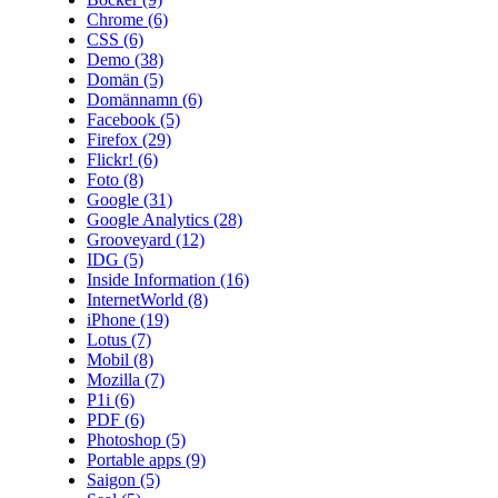
Chrome
(6)
CSS
(6)
Demo
(38)
Domän
(5)
Domännamn
(6)
Facebook
(5)
Firefox
(29)
Flickr!
(6)
Foto
(8)
Google
(31)
Google Analytics
(28)
Grooveyard
(12)
IDG
(5)
Inside Information
(16)
InternetWorld
(8)
iPhone
(19)
Lotus
(7)
Mobil
(8)
Mozilla
(7)
P1i
(6)
PDF
(6)
Photoshop
(5)
Portable apps
(9)
Saigon
(5)