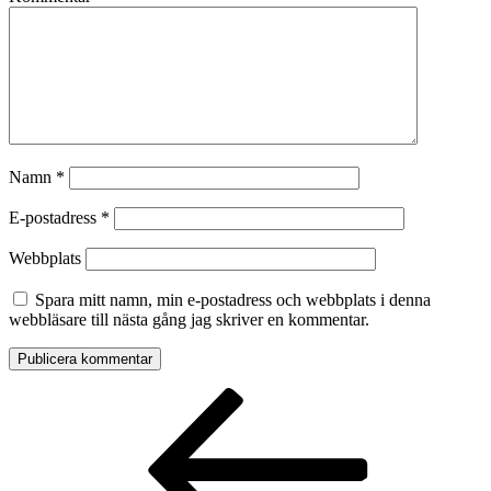
Namn
*
E-postadress
*
Webbplats
Spara mitt namn, min e-postadress och webbplats i denna
webbläsare till nästa gång jag skriver en kommentar.
Inläggsnavigering
Föregående
inlägg