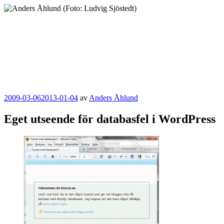
Hoppa
till
innehåll
Anders Åhlund
Digital Marketing Analyst
Publicerat
2009-03-06
2013-01-04
av
Anders Åhlund
Eget utseende för databasfel i WordPress