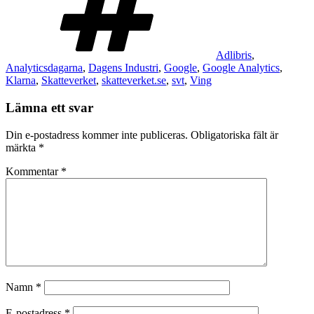
Adlibris
,
Analyticsdagarna
,
Dagens Industri
,
Google
,
Google Analytics
,
Klarna
,
Skatteverket
,
skatteverket.se
,
svt
,
Ving
Lämna ett svar
Din e-postadress kommer inte publiceras.
Obligatoriska fält är
märkta
*
Kommentar
*
Namn
*
E-postadress
*