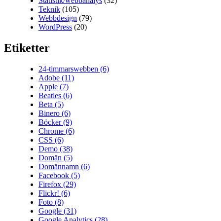
Statistik/webbanalys
(32)
Teknik
(105)
Webbdesign
(79)
WordPress
(20)
Etiketter
24-timmarswebben
(6)
Adobe
(11)
Apple
(7)
Beatles
(6)
Beta
(5)
Binero
(6)
Böcker
(9)
Chrome
(6)
CSS
(6)
Demo
(38)
Domän
(5)
Domännamn
(6)
Facebook
(5)
Firefox
(29)
Flickr!
(6)
Foto
(8)
Google
(31)
Google Analytics
(28)