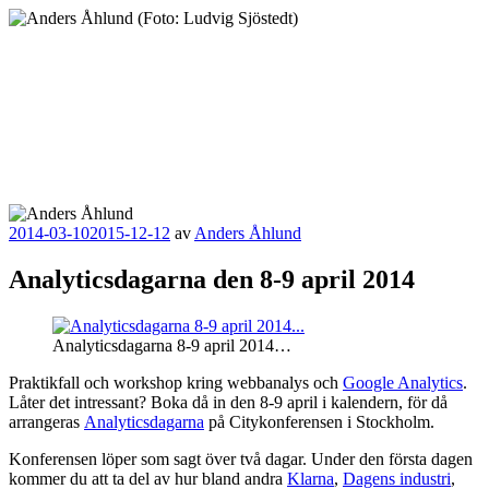
Hoppa
till
innehåll
Anders Åhlund
Digital Marketing Analyst
Publicerat
2014-03-10
2015-12-12
av
Anders Åhlund
Analyticsdagarna den 8-9 april 2014
Analyticsdagarna 8-9 april 2014…
Praktikfall och workshop kring webbanalys och
Google Analytics
.
Låter det intressant? Boka då in den 8-9 april i kalendern, för då
arrangeras
Analyticsdagarna
på Citykonferensen i Stockholm.
Konferensen löper som sagt över två dagar. Under den första dagen
kommer du att ta del av hur bland andra
Klarna
,
Dagens industri
,