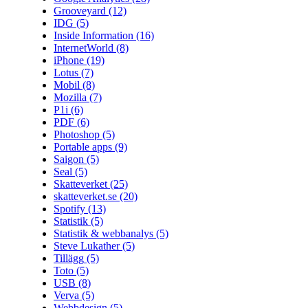
Grooveyard
(12)
IDG
(5)
Inside Information
(16)
InternetWorld
(8)
iPhone
(19)
Lotus
(7)
Mobil
(8)
Mozilla
(7)
P1i
(6)
PDF
(6)
Photoshop
(5)
Portable apps
(9)
Saigon
(5)
Seal
(5)
Skatteverket
(25)
skatteverket.se
(20)
Spotify
(13)
Statistik
(5)
Statistik & webbanalys
(5)
Steve Lukather
(5)
Tillägg
(5)
Toto
(5)
USB
(8)
Verva
(5)
Webbdesign
(5)