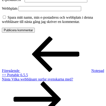
Webbplats
Spara mitt namn, min e-postadress och webbplats i denna
webbläsare till nästa gång jag skriver en kommentar.
Inläggsnavigering
Föregående
inlägg
Föregående
Notepad
++ Portable 6.5.5
Nästa
Nästa
Vilka webbläsare surfar svenskarna med?
inlägg