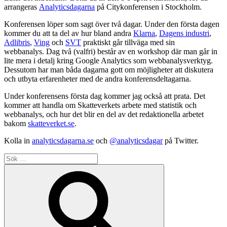
arrangeras
Analyticsdagarna
på Citykonferensen i Stockholm.
Konferensen löper som sagt över två dagar. Under den första dagen
kommer du att ta del av hur bland andra
Klarna
,
Dagens industri
,
Adlibris
,
Ving
och
SVT
praktiskt går tillväga med sin
webbanalys. Dag två (valfri) består av en workshop där man går in
lite mera i detalj kring Google Analytics som webbanalysverktyg.
Dessutom har man båda dagarna gott om möjligheter att diskutera
och utbyta erfarenheter med de andra konferensdeltagarna.
Under konferensens första dag kommer jag också att prata. Det
kommer att handla om Skatteverkets arbete med statistik och
webbanalys, och hur det blir en del av det redaktionella arbetet
bakom
skatteverket.se
.
Kolla in
analyticsdagarna.se
och
@analyticsdagar
på Twitter.
Sök
efter:
Sök