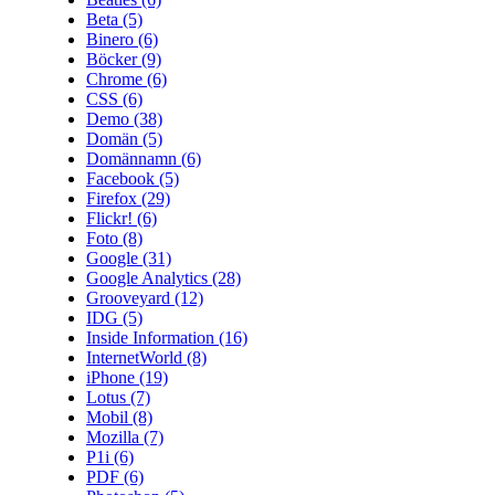
Beta
(5)
Binero
(6)
Böcker
(9)
Chrome
(6)
CSS
(6)
Demo
(38)
Domän
(5)
Domännamn
(6)
Facebook
(5)
Firefox
(29)
Flickr!
(6)
Foto
(8)
Google
(31)
Google Analytics
(28)
Grooveyard
(12)
IDG
(5)
Inside Information
(16)
InternetWorld
(8)
iPhone
(19)
Lotus
(7)
Mobil
(8)
Mozilla
(7)
P1i
(6)
PDF
(6)