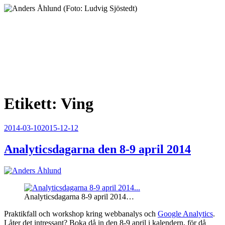
Hoppa
till
innehåll
Anders Åhlund
Digital Marketing Analyst
Etikett:
Ving
Publicerat
2014-03-10
2015-12-12
Analyticsdagarna den 8-9 april 2014
Analyticsdagarna 8-9 april 2014…
Praktikfall och workshop kring webbanalys och
Google Analytics
.
Låter det intressant? Boka då in den 8-9 april i kalendern, för då