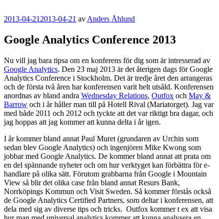
Publicerat
2013-04-21
2013-04-21
av
Anders Åhlund
Google Analytics Conference 2013
Nu vill jag bara tipsa om en konferens för dig som är intresserad av
Google Analytics
. Den 23 maj 2013 är det återigen dags för Google
Analytics Conference i Stockholm. Det är tredje året den arrangeras
och de första två åren har konferensen varit helt utsåld. Konferensen
anordnas av bland andra
Wednesday Relations
,
Outfox
och
May &
Barrow
och i år håller man till på Hotell Rival (Mariatorget). Jag var
med både 2011 och 2012 och tyckte att det var riktigt bra dagar, och
jag hoppas att jag kommer att kunna delta i år igen.
I år kommer bland annat Paul Muret (grundaren av Urchin som
sedan blev Google Analytics) och ingenjören Mike Kwong som
jobbar med Google Analytics. De kommer bland annat att prata om
en del spännande nyheter och om hur verktyget kan förbättra för e-
handlare på olika sätt. Förutom grabbarna från Google i Mountain
View så blir det olika case från bland annat Resurs Bank,
Norrköpings Kommun och Visit Sweden. Så kommer förstås också
de Google Analytics Certified Partners, som deltar i konferensen, att
dela med sig av diverse tips och tricks. Outfox kommer t ex att visa
hur man med universal analytics kommer att kunna analysera en