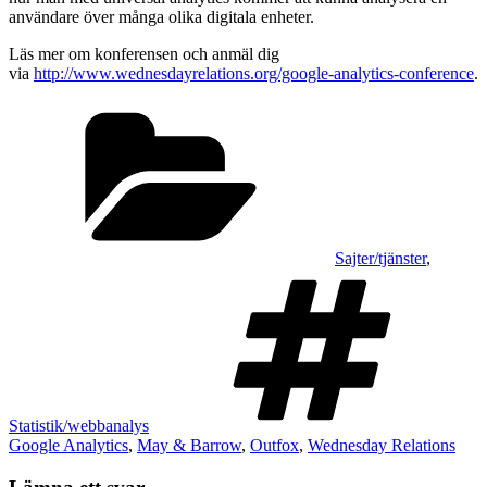
användare över många olika digitala enheter.
Läs mer om konferensen och anmäl dig
via
http://www.wednesdayrelations.org/google-analytics-conference
.
Kategorier
Sajter/tjänster
,
T
Statistik/webbanalys
Google Analytics
,
May & Barrow
,
Outfox
,
Wednesday Relations