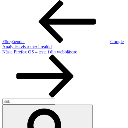
Inläggsnavigering
Föregående
inlägg
Föregående
Google
Analytics visar mer i realtid
Nästa
Nästa
Firefox OS – testa i din webbläsare
inlägg
Sök
efter:
Sök