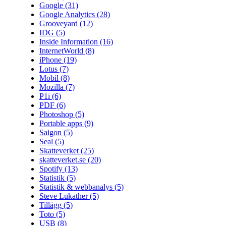
Google
(31)
Google Analytics
(28)
Grooveyard
(12)
IDG
(5)
Inside Information
(16)
InternetWorld
(8)
iPhone
(19)
Lotus
(7)
Mobil
(8)
Mozilla
(7)
P1i
(6)
PDF
(6)
Photoshop
(5)
Portable apps
(9)
Saigon
(5)
Seal
(5)
Skatteverket
(25)
skatteverket.se
(20)
Spotify
(13)
Statistik
(5)
Statistik & webbanalys
(5)
Steve Lukather
(5)
Tillägg
(5)
Toto
(5)
USB
(8)