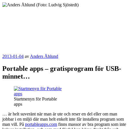
Hoppa
till
innehåll
Anders Åhlund
Digital Marketing Analyst
Publicerat
2013-01-04
av
Anders Åhlund
Portable apps – gratisprogram för USB-
minnet…
Startmenyn för Portable
apps
… är helt suveränt när man är ute och reser en del eller om man
jobbar i en miljö där man helt enkelt inte får installera program som
man vill. På
portableapps.com
finns massor av bra program som inte