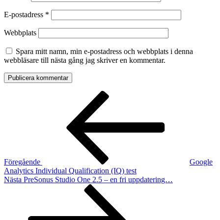
E-postadress
*
Webbplats
Spara mitt namn, min e-postadress och webbplats i denna
webbläsare till nästa gång jag skriver en kommentar.
Inläggsnavigering
Föregående
inlägg
Föregående
Google
Analytics Individual Qualification (IQ) test
Nästa
Nästa
PreSonus Studio One 2.5 – en fri uppdatering…
inlägg