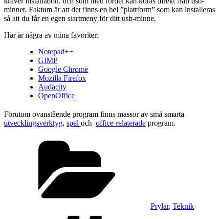
kräver installation, och som med fördel kan köras direkt från usb-
minnet. Faktum är att det finns en hel ”plattform” som kan installeras
så att du får en egen startmeny för ditt usb-minne.
Här är några av mina favoriter:
Notepad++
GIMP
Google Chrome
Mozilla Firefox
Audacity
OpenOffice
Förutom ovanstående program finns massor av små smarta
utvecklingsverktyg
,
spel
och
office-relaterade
program.
Kategorier
Prylar
,
Teknik
Taggar