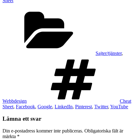
Sheet
Kategorier
Sajter/tjänster
,
Taggar
Webbdesign
Cheat
Sheet
,
Facebook
,
Google
,
LinkedIn
,
Pinterest
,
Twitter
,
YouTube
Lämna ett svar
Din e-postadress kommer inte publiceras.
Obligatoriska fält är
märkta
*