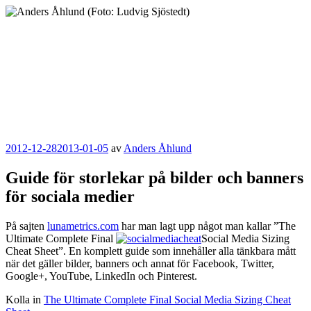
Hoppa
till
innehåll
Anders Åhlund
Digital Marketing Analyst
Publicerat
2012-12-28
2013-01-05
av
Anders Åhlund
Guide för storlekar på bilder och banners
för sociala medier
På sajten
lunametrics.com
har man lagt upp något man kallar ”The
Ultimate Complete Final
Social Media Sizing
Cheat Sheet”. En komplett guide som innehåller alla tänkbara mått
när det gäller bilder, banners och annat för Facebook, Twitter,
Google+, YouTube, LinkedIn och Pinterest.
Kolla in
The Ultimate Complete Final Social Media Sizing Cheat