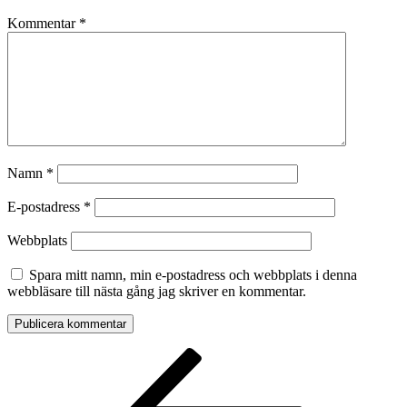
Kommentar
*
Namn
*
E-postadress
*
Webbplats
Spara mitt namn, min e-postadress och webbplats i denna
webbläsare till nästa gång jag skriver en kommentar.
Inläggsnavigering
Föregående
inlägg