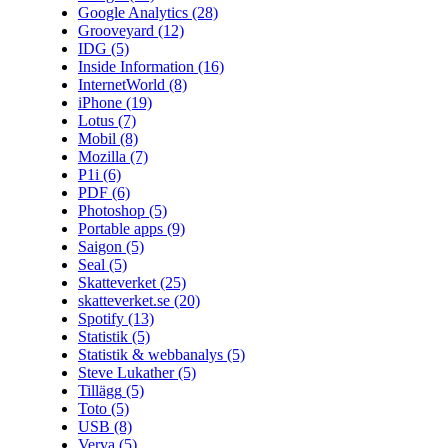
Google Analytics
(28)
Grooveyard
(12)
IDG
(5)
Inside Information
(16)
InternetWorld
(8)
iPhone
(19)
Lotus
(7)
Mobil
(8)
Mozilla
(7)
P1i
(6)
PDF
(6)
Photoshop
(5)
Portable apps
(9)
Saigon
(5)
Seal
(5)
Skatteverket
(25)
skatteverket.se
(20)
Spotify
(13)
Statistik
(5)
Statistik & webbanalys
(5)
Steve Lukather
(5)
Tillägg
(5)
Toto
(5)
USB
(8)
Verva
(5)