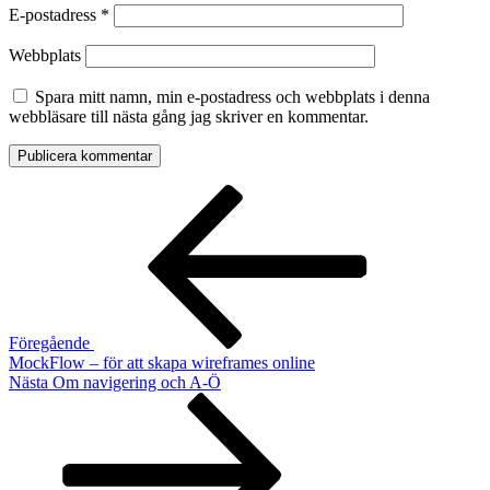
E-postadress
*
Webbplats
Spara mitt namn, min e-postadress och webbplats i denna
webbläsare till nästa gång jag skriver en kommentar.
Inläggsnavigering
Föregående
inlägg
Föregående
MockFlow – för att skapa wireframes online
Nästa
Nästa
Om navigering och A-Ö
inlägg