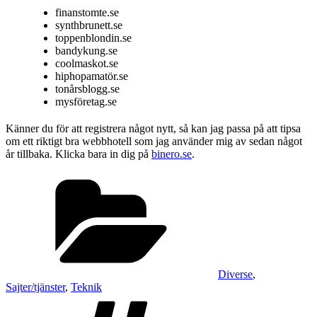
finanstomte.se
synthbrunett.se
toppenblondin.se
bandykung.se
coolmaskot.se
hiphopamatör.se
tonårsblogg.se
mysföretag.se
Känner du för att registrera något nytt, så kan jag passa på att tipsa
om ett riktigt bra webbhotell som jag använder mig av sedan något
år tillbaka. Klicka bara in dig på
binero.se
.
Kategorier
Diverse
,
Sajter/tjänster
,
Teknik
Taggar