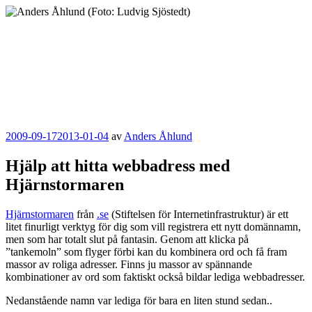
Hoppa
till
innehåll
Anders Åhlund
Digital Marketing Analyst
Publicerat
2009-09-17
2013-01-04
av
Anders Åhlund
Hjälp att hitta webbadress med
Hjärnstormaren
Hjärnstormaren
från
.se
(Stiftelsen för Internetinfrastruktur) är ett
litet finurligt verktyg för dig som vill registrera ett nytt domännamn,
men som har totalt slut på fantasin. Genom att klicka på
”tankemoln” som flyger förbi kan du kombinera ord och få fram
massor av roliga adresser. Finns ju massor av spännande
kombinationer av ord som faktiskt också bildar lediga webbadresser.
Nedanstående namn var lediga för bara en liten stund sedan..