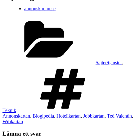
annonskartan.se
Kategorier
Sajter/tjänster
,
Taggar
Teknik
Annonskartan
,
Blogipedia
,
Hotellkartan
,
Jobbkartan
,
Ted Valentin
,
Wifikartan
Lämna ett svar