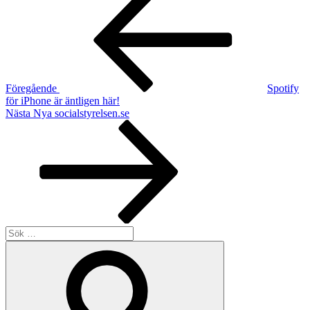
inlägg
Föregående
Spotify
för iPhone är äntligen här!
Nästa
Nästa
Nya socialstyrelsen.se
inlägg
Sök
efter:
Sök