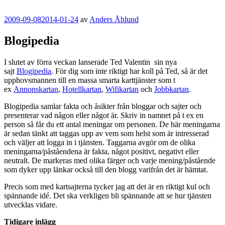
Publicerat
2009-09-08
2014-01-24
av
Anders Åhlund
Blogipedia
I slutet av förra veckan lanserade Ted Valentin sin nya
sajt
Blogipedia
. För dig som inte riktigt har koll på Ted, så är det
upphovsmannen till en massa smarta karttjänster som t
ex
Annonskartan
,
Hotellkartan
,
Wifikartan
och
Jobbkartan
.
Blogipedia samlar fakta och åsikter från bloggar och sajter och
presenterar vad någon eller något är. Skriv in namnet på t ex en
person så får du ett antal meningar om personen. De här meningarna
är sedan tänkt att taggas upp av vem som helst som är intresserad
och väljer att logga in i tjänsten. Taggarna avgör om de olika
meningarna/påståendena är fakta, något positivt, negativt eller
neutralt. De markeras med olika färger och varje mening/påstående
som dyker upp länkar också till den blogg varifrån det är hämtat.
Precis som med kartsajterna tycker jag att det är en riktigt kul och
spännande idé. Det ska verkligen bli spännande att se hur tjänsten
utvecklas vidare.
Tidigare inlägg