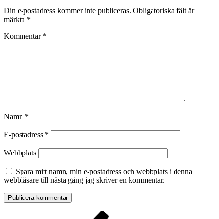
Din e-postadress kommer inte publiceras.
Obligatoriska fält är
märkta
*
Kommentar
*
Namn
*
E-postadress
*
Webbplats
Spara mitt namn, min e-postadress och webbplats i denna
webbläsare till nästa gång jag skriver en kommentar.
Inläggsnavigering
Föregående