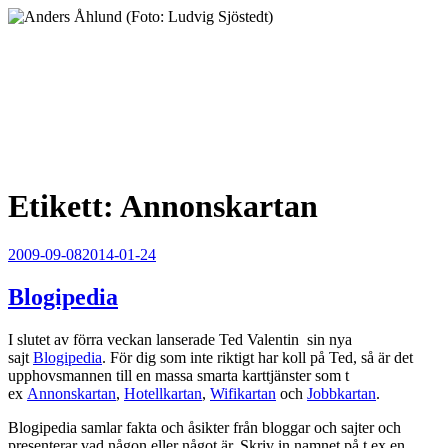
Hoppa
till
innehåll
Anders Åhlund
Digital Marketing Analyst
Etikett:
Annonskartan
Publicerat
2009-09-08
2014-01-24
Blogipedia
I slutet av förra veckan lanserade Ted Valentin sin nya
sajt
Blogipedia
. För dig som inte riktigt har koll på Ted, så är det
upphovsmannen till en massa smarta karttjänster som t
ex
Annonskartan
,
Hotellkartan
,
Wifikartan
och
Jobbkartan
.
Blogipedia samlar fakta och åsikter från bloggar och sajter och
presenterar vad någon eller något är. Skriv in namnet på t ex en