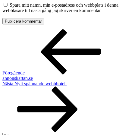
Spara mitt namn, min e-postadress och webbplats i denna
webbläsare till nästa gång jag skriver en kommentar.
Inläggsnavigering
Föregående
inlägg
Föregående
annonskartan.se
Nästa
Nästa
Nytt spännande webbhotell
inlägg