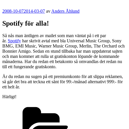
Publicerat
2008-10-07
2014-03-07
av
Anders Åhlund
Spotify för alla!
Så nås man äntligen av mailet som man väntat på i ett par
år.
Spotify
har skrivit avtal med bla Universal Music Group, Sony
BMG, EMI Music, Warner Music Group, Merlin, The Orchard och
Bonnier Amigo. Sedan en stund tillbaka har man uppdaterat sajten
och man kommer att rulla ut gratiskonton löpande de kommande
månaderna. Har du redan ett betakonto så omvandlas det redan nu
till ett fungerande gratiskonto.
Är du redan nu sugen på ett premiumkonto för att slippa reklamen,
så går det bra att teckna ett sånt för 99:-/månad alternativt 999:- för
ett helt år.
Härligt!
Kategorier