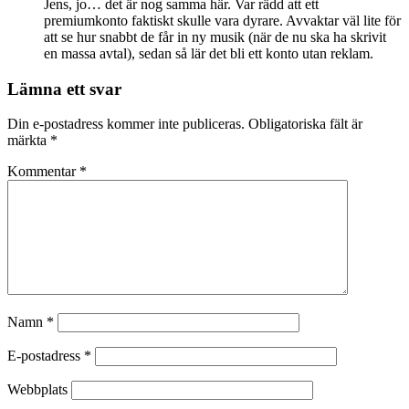
Jens, jo… det är nog samma här. Var rädd att ett
premiumkonto faktiskt skulle vara dyrare. Avvaktar väl lite för
att se hur snabbt de får in ny musik (när de nu ska ha skrivit
en massa avtal), sedan så lär det bli ett konto utan reklam.
Lämna ett svar
Din e-postadress kommer inte publiceras.
Obligatoriska fält är
märkta
*
Kommentar
*
Namn
*
E-postadress
*
Webbplats