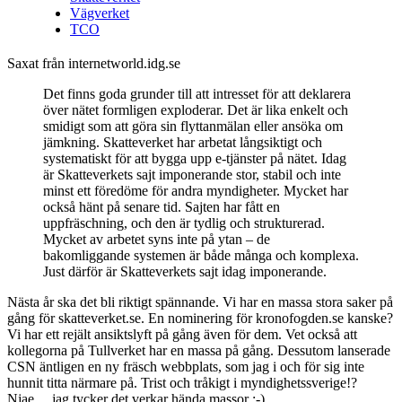
Vägverket
TCO
Saxat från internetworld.idg.se
Det finns goda grunder till att intresset för att deklarera
över nätet formligen exploderar. Det är lika enkelt och
smidigt som att göra sin flyttanmälan eller ansöka om
jämkning. Skatteverket har arbetat långsiktigt och
systematiskt för att bygga upp e-tjänster på nätet. Idag
är Skatteverkets sajt imponerande stor, stabil och inte
minst ett föredöme för andra myndigheter. Mycket har
också hänt på senare tid. Sajten har fått en
uppfräschning, och den är tydlig och strukturerad.
Mycket av arbetet syns inte på ytan – de
bakomliggande systemen är både många och komplexa.
Just därför är Skatteverkets sajt idag imponerande.
Nästa år ska det bli riktigt spännande. Vi har en massa stora saker på
gång för skatteverket.se. En nominering för kronofogden.se kanske?
Vi har ett rejält ansiktslyft på gång även för dem. Vet också att
kollegorna på Tullverket har en massa på gång. Dessutom lanserade
CSN äntligen en ny fräsch webbplats, som jag i och för sig inte
hunnit titta närmare på. Trist och tråkigt i myndighetssverige!?
Njae… jag tycker det verkar hända massor :-).