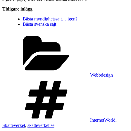
Tidigare inlägg
Bästa myndighetssajt… igen?
Bästa svenska sajt
Kategorier
Webbdesign
Taggar
InternetWorld
,
Skatteverket
,
skatteverket.se