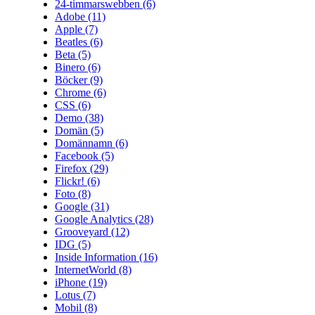
24-timmarswebben
(6)
Adobe
(11)
Apple
(7)
Beatles
(6)
Beta
(5)
Binero
(6)
Böcker
(9)
Chrome
(6)
CSS
(6)
Demo
(38)
Domän
(5)
Domännamn
(6)
Facebook
(5)
Firefox
(29)
Flickr!
(6)
Foto
(8)
Google
(31)
Google Analytics
(28)
Grooveyard
(12)
IDG
(5)
Inside Information
(16)
InternetWorld
(8)
iPhone
(19)
Lotus
(7)
Mobil
(8)