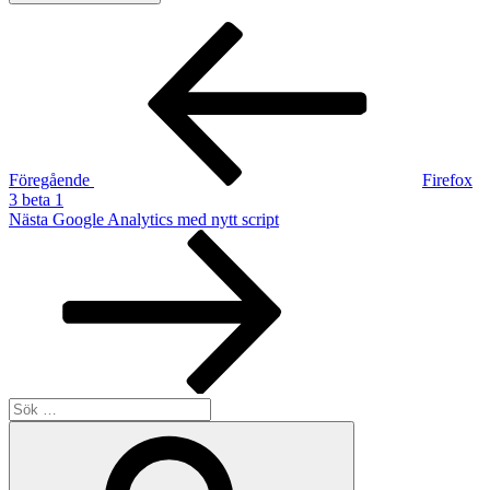
Inläggsnavigering
Föregående
inlägg
Föregående
Firefox
3 beta 1
Nästa
Nästa
Google Analytics med nytt script
inlägg
Sök
efter:
Sök