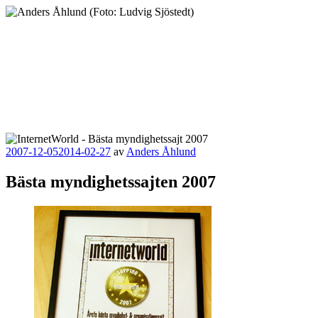
Hoppa
till
innehåll
Anders Åhlund
Digital Marketing Analyst
Publicerat
2007-12-05
2014-02-27
av
Anders Åhlund
Bästa myndighetssajten 2007