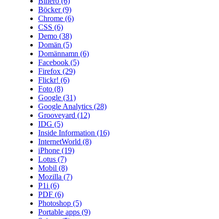
Binero
(6)
Böcker
(9)
Chrome
(6)
CSS
(6)
Demo
(38)
Domän
(5)
Domännamn
(6)
Facebook
(5)
Firefox
(29)
Flickr!
(6)
Foto
(8)
Google
(31)
Google Analytics
(28)
Grooveyard
(12)
IDG
(5)
Inside Information
(16)
InternetWorld
(8)
iPhone
(19)
Lotus
(7)
Mobil
(8)
Mozilla
(7)
P1i
(6)
PDF
(6)
Photoshop
(5)
Portable apps
(9)