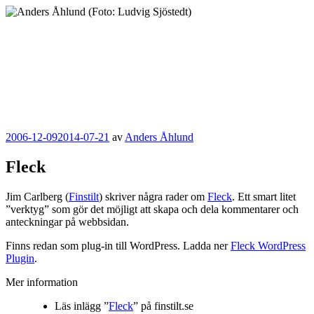
Hoppa
till
innehåll
Anders Åhlund
Digital Marketing Analyst
Publicerat
2006-12-09
2014-07-21
av
Anders Åhlund
Fleck
Jim Carlberg (
Finstilt
) skriver några rader om
Fleck
. Ett smart litet
”verktyg” som gör det möjligt att skapa och dela kommentarer och
anteckningar på webbsidan.
Finns redan som plug-in till WordPress. Ladda ner
Fleck WordPress
Plugin
.
Mer information
Läs inlägg ”
Fleck
” på finstilt.se