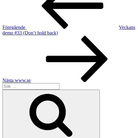
Föregående
Veckans
demo #33 (Don’t hold back)
Nästa
inlägg
Nästa
www.se
Sök
efter:
Sök