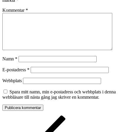
märkta
*
Kommentar
*
Namn
*
E-postadress
*
Webbplats
Spara mitt namn, min e-postadress och webbplats i denna
webbläsare till nästa gång jag skriver en kommentar.
Inläggsnavigering
Föregående
inlägg