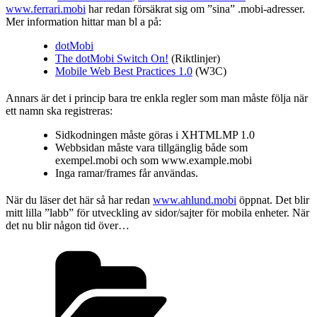
www.ferrari.mobi
har redan försäkrat sig om ”sina” .mobi-adresser.
Mer information hittar man bl a på:
dotMobi
The dotMobi Switch On!
(Riktlinjer)
Mobile Web Best Practices 1.0
(W3C)
Annars är det i princip bara tre enkla regler som man måste följa när
ett namn ska registreras:
Sidkodningen måste göras i XHTMLMP 1.0
Webbsidan måste vara tillgänglig både som
exempel.mobi och som www.example.mobi
Inga ramar/frames får användas.
När du läser det här så har redan
www.ahlund.mobi
öppnat. Det blir
mitt lilla ”labb” för utveckling av sidor/sajter för mobila enheter. När
det nu blir någon tid över…
Kategorier