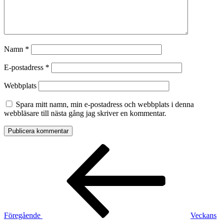
Namn
*
E-postadress
*
Webbplats
Spara mitt namn, min e-postadress och webbplats i denna
webbläsare till nästa gång jag skriver en kommentar.
Inläggsnavigering
Föregående
inlägg
Föregående
Veckans