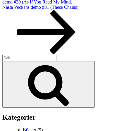
demo #30 (As If You Read My Mind)
Nästa
Nästa
Veckans demo #31 (These Chains)
inlägg
Sök
efter:
Sök
Kategorier
Böcker
(9)