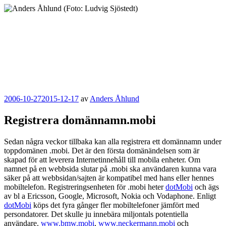
Hoppa
till
innehåll
Anders Åhlund
Digital Marketing Analyst
Publicerat
2006-10-27
2015-12-17
av
Anders Åhlund
Registrera domännamn.mobi
Sedan några veckor tillbaka kan alla registrera ett domännamn under
toppdomänen .mobi. Det är den första domänändelsen som är
skapad för att leverera Internetinnehåll till mobila enheter. Om
namnet på en webbsida slutar på .mobi ska användaren kunna vara
säker på att webbsidan/sajten är kompatibel med hans eller hennes
mobiltelefon. Registreringsenheten för .mobi heter
dotMobi
och ägs
av bl a Ericsson, Google, Microsoft, Nokia och Vodaphone. Enligt
dotMobi
köps det fyra gånger fler mobiltelefoner jämfört med
persondatorer. Det skulle ju innebära miljontals potentiella
användare.
www.bmw.mobi
,
www.neckermann.mobi
och