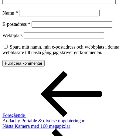
Namn
*
E-postadress
*
Webbplats
Spara mitt namn, min e-postadress och webbplats i denna
webbläsare till nästa gång jag skriver en kommentar.
Inläggsnavigering
Föregående
inlägg
Föregående
Audacity Portable & diverse uppdateringar
Nästa
Nästa
Kamera med 160 megapixlar
inlägg