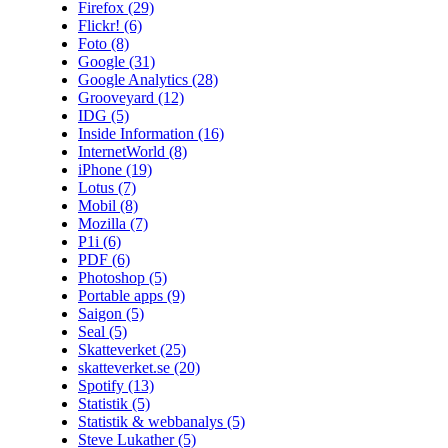
Firefox
(29)
Flickr!
(6)
Foto
(8)
Google
(31)
Google Analytics
(28)
Grooveyard
(12)
IDG
(5)
Inside Information
(16)
InternetWorld
(8)
iPhone
(19)
Lotus
(7)
Mobil
(8)
Mozilla
(7)
P1i
(6)
PDF
(6)
Photoshop
(5)
Portable apps
(9)
Saigon
(5)
Seal
(5)
Skatteverket
(25)
skatteverket.se
(20)
Spotify
(13)
Statistik
(5)
Statistik & webbanalys
(5)
Steve Lukather
(5)