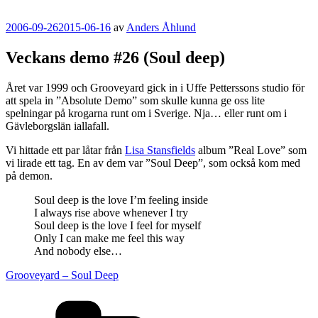
Publicerat
2006-09-26
2015-06-16
av
Anders Åhlund
Veckans demo #26 (Soul deep)
Året var 1999 och Grooveyard gick in i Uffe Petterssons studio för
att spela in ”Absolute Demo” som skulle kunna ge oss lite
spelningar på krogarna runt om i Sverige. Nja… eller runt om i
Gävleborgslän iallafall.
Vi hittade ett par låtar från
Lisa Stansfields
album ”Real Love” som
vi lirade ett tag. En av dem var ”Soul Deep”, som också kom med
på demon.
Soul deep is the love I’m feeling inside
I always rise above whenever I try
Soul deep is the love I feel for myself
Only I can make me feel this way
And nobody else…
Grooveyard – Soul Deep
Kategorier