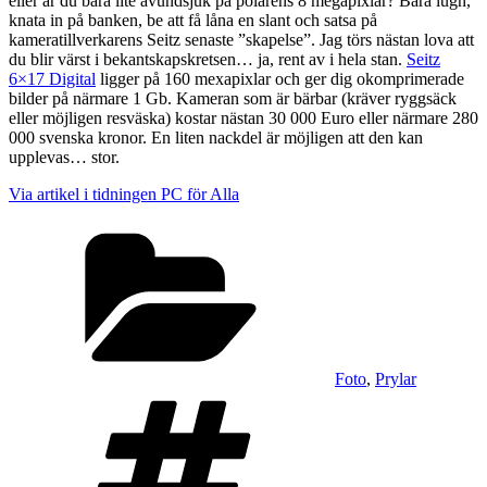
eller är du bara lite avundsjuk på polarens 8 megapixlar? Bara lugn,
knata in på banken, be att få låna en slant och satsa på
kameratillverkarens Seitz senaste ”skapelse”. Jag törs nästan lova att
du blir värst i bekantskapskretsen… ja, rent av i hela stan.
Seitz
6×17 Digital
ligger på 160 mexapixlar och ger dig okomprimerade
bilder på närmare 1 Gb. Kameran som är bärbar (kräver ryggsäck
eller möjligen resväska) kostar nästan 30 000 Euro eller närmare 280
000 svenska kronor. En liten nackdel är möjligen att den kan
upplevas… stor.
Via artikel i tidningen PC för Alla
Kategorier
Foto
,
Prylar
Taggar