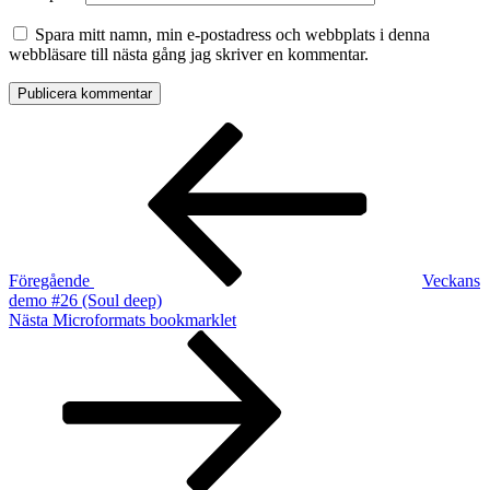
Spara mitt namn, min e-postadress och webbplats i denna
webbläsare till nästa gång jag skriver en kommentar.
Inläggsnavigering
Föregående
inlägg
Föregående
Veckans
demo #26 (Soul deep)
Nästa
Nästa
Microformats bookmarklet
inlägg