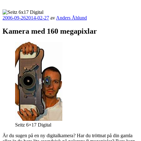
Publicerat
2006-09-26
2014-02-27
av
Anders Åhlund
Kamera med 160 megapixlar
Seitz 6×17 Digital
Är du sugen på en ny digitalkamera? Har du tröttnat på din gamla