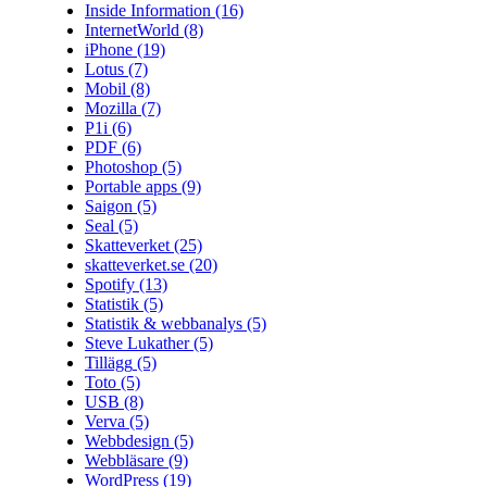
Inside Information
(16)
InternetWorld
(8)
iPhone
(19)
Lotus
(7)
Mobil
(8)
Mozilla
(7)
P1i
(6)
PDF
(6)
Photoshop
(5)
Portable apps
(9)
Saigon
(5)
Seal
(5)
Skatteverket
(25)
skatteverket.se
(20)
Spotify
(13)
Statistik
(5)
Statistik & webbanalys
(5)
Steve Lukather
(5)
Tillägg
(5)
Toto
(5)
USB
(8)
Verva
(5)
Webbdesign
(5)
Webbläsare
(9)
WordPress
(19)