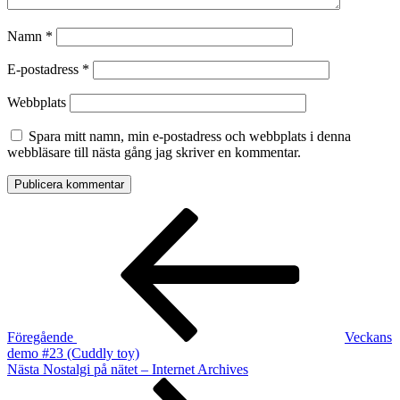
Namn
*
E-postadress
*
Webbplats
Spara mitt namn, min e-postadress och webbplats i denna
webbläsare till nästa gång jag skriver en kommentar.
Inläggsnavigering
Föregående
inlägg
Föregående
Veckans
demo #23 (Cuddly toy)
Nästa
Nästa
Nostalgi på nätet – Internet Archives
inlägg