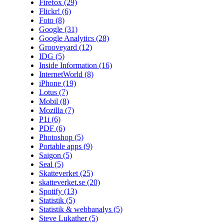
Firefox
(29)
Flickr!
(6)
Foto
(8)
Google
(31)
Google Analytics
(28)
Grooveyard
(12)
IDG
(5)
Inside Information
(16)
InternetWorld
(8)
iPhone
(19)
Lotus
(7)
Mobil
(8)
Mozilla
(7)
P1i
(6)
PDF
(6)
Photoshop
(5)
Portable apps
(9)
Saigon
(5)
Seal
(5)
Skatteverket
(25)
skatteverket.se
(20)
Spotify
(13)
Statistik
(5)
Statistik & webbanalys
(5)
Steve Lukather
(5)