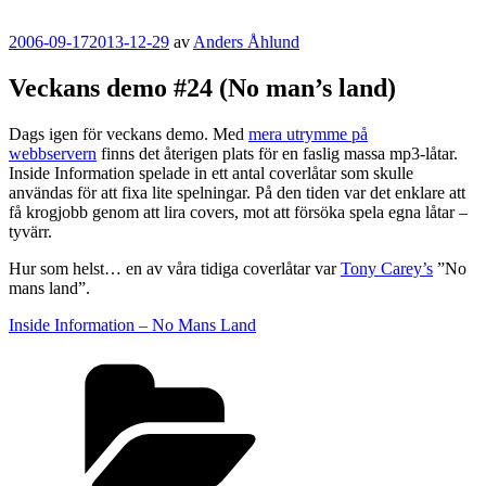
Publicerat
2006-09-17
2013-12-29
av
Anders Åhlund
Veckans demo #24 (No man’s land)
Dags igen för veckans demo. Med
mera utrymme på
webbservern
finns det återigen plats för en faslig massa mp3-låtar.
Inside Information spelade in ett antal coverlåtar som skulle
användas för att fixa lite spelningar. På den tiden var det enklare att
få krogjobb genom att lira covers, mot att försöka spela egna låtar –
tyvärr.
Hur som helst… en av våra tidiga coverlåtar var
Tony Carey’s
”No
mans land”.
Inside Information – No Mans Land
Kategorier