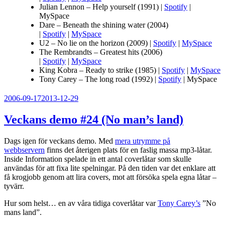
Julian Lennon – Help yourself (1991) |
Spotify
|
MySpace
Dare – Beneath the shining water (2004)
|
Spotify
|
MySpace
U2 – No lie on the horizon (2009) |
Spotify
|
MySpace
The Rembrandts – Greatest hits (2006)
|
Spotify
|
MySpace
King Kobra – Ready to strike (1985) |
Spotify
|
MySpace
Tony Carey – The long road (1992) |
Spotify
| MySpace
Publicerat
2006-09-17
2013-12-29
Veckans demo #24 (No man’s land)
Dags igen för veckans demo. Med
mera utrymme på
webbservern
finns det återigen plats för en faslig massa mp3-låtar.
Inside Information spelade in ett antal coverlåtar som skulle
användas för att fixa lite spelningar. På den tiden var det enklare att
få krogjobb genom att lira covers, mot att försöka spela egna låtar –
tyvärr.
Hur som helst… en av våra tidiga coverlåtar var
Tony Carey’s
”No
mans land”.