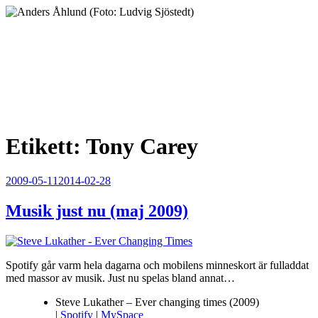
Hoppa
till
innehåll
Anders Åhlund
Digital Marketing Analyst
Etikett:
Tony Carey
Publicerat
2009-05-11
2014-02-28
Musik just nu (maj 2009)
Spotify går varm hela dagarna och mobilens minneskort är fulladdat
med massor av musik. Just nu spelas bland annat…
Steve Lukather – Ever changing times (2009)
|
Spotify
|
MySpace