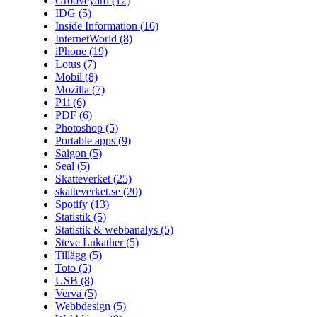
Grooveyard
(12)
IDG
(5)
Inside Information
(16)
InternetWorld
(8)
iPhone
(19)
Lotus
(7)
Mobil
(8)
Mozilla
(7)
P1i
(6)
PDF
(6)
Photoshop
(5)
Portable apps
(9)
Saigon
(5)
Seal
(5)
Skatteverket
(25)
skatteverket.se
(20)
Spotify
(13)
Statistik
(5)
Statistik & webbanalys
(5)
Steve Lukather
(5)
Tillägg
(5)
Toto
(5)
USB
(8)
Verva
(5)
Webbdesign
(5)