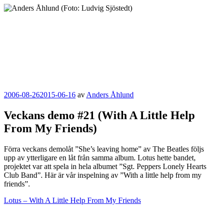
Hoppa
till
innehåll
Anders Åhlund
Digital Marketing Analyst
Publicerat
2006-08-26
2015-06-16
av
Anders Åhlund
Veckans demo #21 (With A Little Help
From My Friends)
Förra veckans demolåt ”She’s leaving home” av The Beatles följs
upp av ytterligare en låt från samma album. Lotus hette bandet,
projektet var att spela in hela albumet ”Sgt. Peppers Lonely Hearts
Club Band”. Här är vår inspelning av ”With a little help from my
friends”.
Lotus – With A Little Help From My Friends
Kategorier