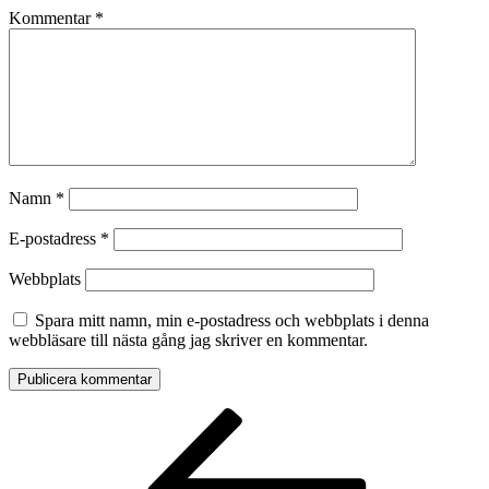
Kommentar
*
Namn
*
E-postadress
*
Webbplats
Spara mitt namn, min e-postadress och webbplats i denna
webbläsare till nästa gång jag skriver en kommentar.
Inläggsnavigering
Föregående
inlägg