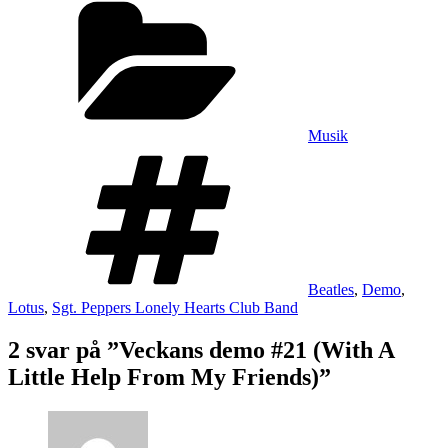
Musik
Taggar
Beatles
,
Demo
,
Lotus
,
Sgt. Peppers Lonely Hearts Club Band
2 svar på ”Veckans demo #21 (With A
Little Help From My Friends)”