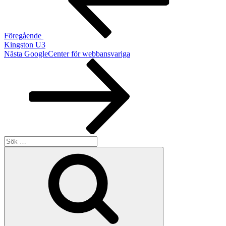
Föregående
Kingston U3
Nästa
Nästa
GoogleCenter för webbansvariga
inlägg
Sök
efter:
Sök