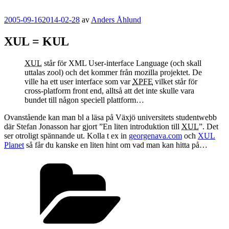
Publicerat
2005-09-16
2014-02-28
av
Anders Åhlund
XUL = KUL
XUL
står för XML User-interface Language (och skall
uttalas zool) och det kommer från mozilla projektet. De
ville ha ett user interface som var
XPFE
vilket står för
cross-platform front end, alltså att det inte skulle vara
bundet till någon speciell plattform…
Ovanstående kan man bl a läsa på Växjö universitets studentwebb
där Stefan Jonasson har gjort ”En liten introduktion till
XUL
”. Det
ser otroligt spännande ut. Kolla t ex in
georgenava.com
och
XUL
Planet
så får du kanske en liten hint om vad man kan hitta på…
Kategorier