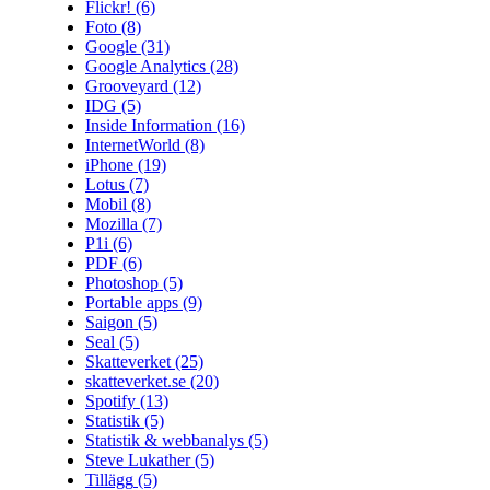
Flickr!
(6)
Foto
(8)
Google
(31)
Google Analytics
(28)
Grooveyard
(12)
IDG
(5)
Inside Information
(16)
InternetWorld
(8)
iPhone
(19)
Lotus
(7)
Mobil
(8)
Mozilla
(7)
P1i
(6)
PDF
(6)
Photoshop
(5)
Portable apps
(9)
Saigon
(5)
Seal
(5)
Skatteverket
(25)
skatteverket.se
(20)
Spotify
(13)
Statistik
(5)
Statistik & webbanalys
(5)
Steve Lukather
(5)
Tillägg
(5)