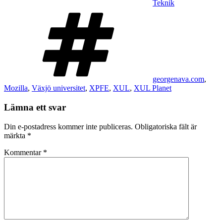
Teknik
Taggar
georgenava.com
,
Mozilla
,
Växjö universitet
,
XPFE
,
XUL
,
XUL Planet
Lämna ett svar
Din e-postadress kommer inte publiceras.
Obligatoriska fält är
märkta
*
Kommentar
*