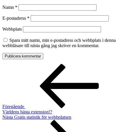
Namn
*
E-postadress
*
Webbplats
Spara mitt namn, min e-postadress och webbplats i denna
webbläsare till nästa gång jag skriver en kommentar.
Inläggsnavigering
Föregående
inlägg
Föregående
Världens bästa extension!?
Nästa
Nästa
Gratis statistik för webbplatsen
inlägg