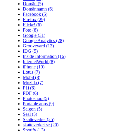
Domän
(5)
Domännamn
(6)
Facebook
(5)
Firefox
(29)
Flickr!
(6)
Foto
(8)
Google
(31)
Google Analytics
(28)
Grooveyard
(12)
IDG
(5)
Inside Information
(16)
InternetWorld
(8)
iPhone
(19)
Lotus
(7)
Mobil
(8)
Mozilla
(7)
P1i
(6)
PDF
(6)
Photoshop
(5)
Portable apps
(9)
Saigon
(5)
Seal
(5)
Skatteverket
(25)
skatteverket.se
(20)
Spotify
(13)