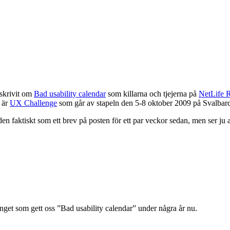
 skrivit om
Bad usability calendar
som killarna och tjejerna på
NetLife 
 är
UX Challenge
som går av stapeln den 5-8 oktober 2009 på Svalbard av
den faktiskt som ett brev på posten för ett par veckor sedan, men ser ju
änget som gett oss ”Bad usability calendar” under några år nu.