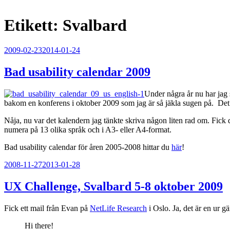
Etikett:
Svalbard
Publicerat
2009-02-23
2014-01-24
Bad usability calendar 2009
Under några år nu har jag
bakom en konferens i oktober 2009 som jag är så jäkla sugen på. Det
Nåja, nu var det kalendern jag tänkte skriva någon liten rad om. Fick 
numera på 13 olika språk och i A3- eller A4-format.
Bad usability calendar för åren 2005-2008 hittar du
här
!
Publicerat
2008-11-27
2013-01-28
UX Challenge, Svalbard 5-8 oktober 2009
Fick ett mail från Evan på
NetLife Research
i Oslo. Ja, det är en ur g
Hi there!