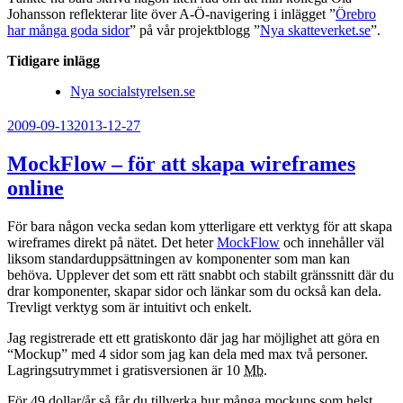
Johansson reflekterar lite över A-Ö-navigering i inlägget ”
Örebro
har många goda sidor
” på vår projektblogg ”
Nya skatteverket.se
”.
Tidigare inlägg
Nya socialstyrelsen.se
Publicerat
2009-09-13
2013-12-27
MockFlow – för att skapa wireframes
online
För bara någon vecka sedan kom ytterligare ett verktyg för att skapa
wireframes direkt på nätet. Det heter
MockFlow
och innehåller väl
liksom standarduppsättningen av komponenter som man kan
behöva. Upplever det som ett rätt snabbt och stabilt gränssnitt där du
drar komponenter, skapar sidor och länkar som du också kan dela.
Trevligt verktyg som är intuitivt och enkelt.
Jag registrerade ett ett gratiskonto där jag har möjlighet att göra en
“Mockup” med 4 sidor som jag kan dela med max två personer.
Lagringsutrymmet i gratisversionen är 10
Mb
.
För 49 dollar/år så får du tillverka hur många mockups som helst,