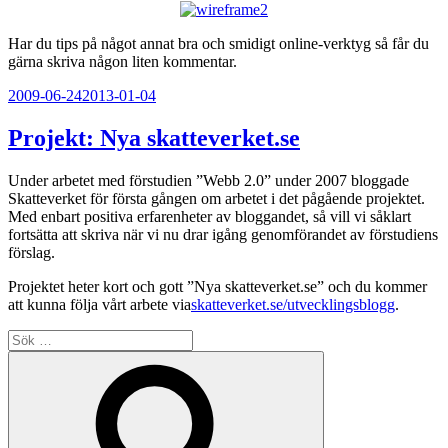
Har du tips på något annat bra och smidigt online-verktyg så får du
gärna skriva någon liten kommentar.
Publicerat
2009-06-24
2013-01-04
Projekt: Nya skatteverket.se
Under arbetet med förstudien ”Webb 2.0” under 2007 bloggade
Skatteverket för första gången om arbetet i det pågående projektet.
Med enbart positiva erfarenheter av bloggandet, så vill vi såklart
fortsätta att skriva när vi nu drar igång genomförandet av förstudiens
förslag.
Projektet heter kort och gott ”Nya skatteverket.se” och du kommer
att kunna följa vårt arbete via
skatteverket.se/utvecklingsblogg
.
Sök
efter:
Sök