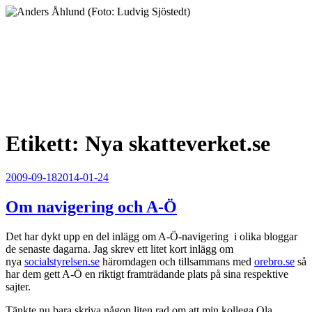
Hoppa
till
innehåll
Anders Åhlund
Digital Marketing Analyst
Etikett:
Nya skatteverket.se
Publicerat
2009-09-18
2014-01-24
Om navigering och A-Ö
Det har dykt upp en del inlägg om A-Ö-navigering i olika bloggar
de senaste dagarna. Jag skrev ett litet kort inlägg om
nya
socialstyrelsen.se
häromdagen och tillsammans med
orebro.se
så
har dem gett A-Ö en riktigt framträdande plats på sina respektive
sajter.
Tänkte nu bara skriva någon liten rad om att min kollega Ola