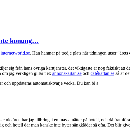
rönte konung…
å
internetworld.se
. Han hamnar på tredje plats när tidningen utser ”årets 
ljer sig från hans övriga karttjänster, det viktigaste är nog faktiskt att
n om jag verkligen gillar t ex
annonskartan.se
och
cafékartan.se
så är de
ter och uppdateras automatisktvarje vecka. Du kan bl a
ste nio åren har jag tillbringat en massa nätter på hotell, och då framföra
 sig och hotell där man kanske inte byter sängkläder så ofta. Det blir giv