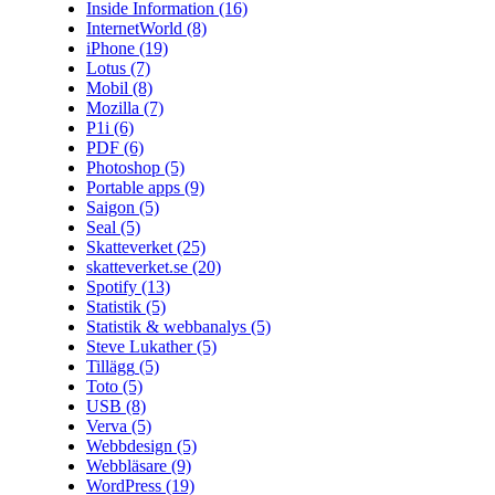
Inside Information
(16)
InternetWorld
(8)
iPhone
(19)
Lotus
(7)
Mobil
(8)
Mozilla
(7)
P1i
(6)
PDF
(6)
Photoshop
(5)
Portable apps
(9)
Saigon
(5)
Seal
(5)
Skatteverket
(25)
skatteverket.se
(20)
Spotify
(13)
Statistik
(5)
Statistik & webbanalys
(5)
Steve Lukather
(5)
Tillägg
(5)
Toto
(5)
USB
(8)
Verva
(5)
Webbdesign
(5)
Webbläsare
(9)
WordPress
(19)