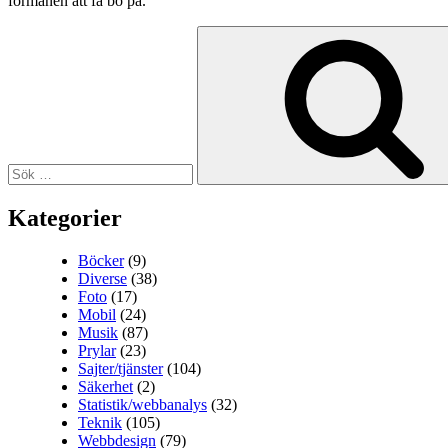
förmånen att få bo på.
Sök
efter:
Kategorier
Böcker
(9)
Diverse
(38)
Foto
(17)
Mobil
(24)
Musik
(87)
Prylar
(23)
Sajter/tjänster
(104)
Säkerhet
(2)
Statistik/webbanalys
(32)
Teknik
(105)
Webbdesign
(79)