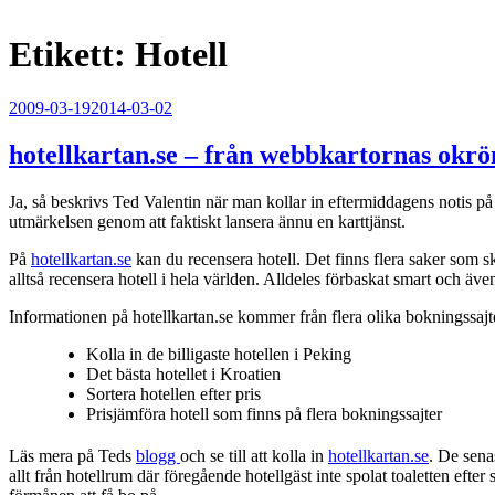
Etikett:
Hotell
Publicerat
2009-03-19
2014-03-02
hotellkartan.se – från webbkartornas ok
Ja, så beskrivs Ted Valentin när man kollar in eftermiddagens notis p
utmärkelsen genom att faktiskt lansera ännu en karttjänst.
På
hotellkartan.se
kan du recensera hotell. Det finns flera saker som ski
alltså recensera hotell i hela världen. Alldeles förbaskat smart och äve
Informationen på hotellkartan.se kommer från flera olika bokningssaj
Kolla in de billigaste hotellen i Peking
Det bästa hotellet i Kroatien
Sortera hotellen efter pris
Prisjämföra hotell som finns på flera bokningssajter
Läs mera på Teds
blogg
och se till att kolla in
hotellkartan.se
. De sena
allt från hotellrum där föregående hotellgäst inte spolat toaletten efter