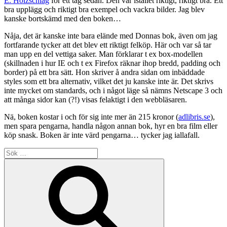
E. Holzschlag
för ett tag sedan. Den var istället riktigt, riktigt bra. Ett
bra upplägg och riktigt bra exempel och vackra bilder. Jag blev
kanske bortskämd med den boken…
Nåja, det är kanske inte bara elände med Donnas bok, även om jag
fortfarande tycker att det blev ett riktigt felköp. Här och var så tar
man upp en del vettiga saker. Man förklarar t ex box-modellen
(skillnaden i hur IE och t ex Firefox räknar ihop bredd, padding och
border) på ett bra sätt. Hon skriver å andra sidan om inbäddade
styles som ett bra alternativ, vilket det ju kanske inte är. Det skrivs
inte mycket om standards, och i något läge så nämns Netscape 3 och
att många sidor kan (?!) visas felaktigt i den webbläsaren.
Nä, boken kostar i och för sig inte mer än 215 kronor (
adlibris.se
),
men spara pengarna, handla någon annan bok, hyr en bra film eller
köp snask. Boken är inte värd pengarna… tycker jag iallafall.
Sök
efter:
Sök