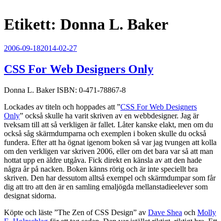
Etikett:
Donna L. Baker
Publicerat
2006-09-18
2014-02-27
CSS For Web Designers Only
Donna L. Baker ISBN: 0-471-78867-8
Lockades av titeln och hoppades att ”
CSS For Web Designers
Only
” också skulle ha varit skriven av en webbdesigner. Jag är
tveksam till att så verkligen är fallet. Låter kanske elakt, men om du
också såg skärmdumparna och exemplen i boken skulle du också
fundera. Efter att ha ögnat igenom boken så var jag tvungen att kolla
om den verkligen var skriven 2006, eller om det bara var så att man
hottat upp en äldre utgåva. Fick direkt en känsla av att den hade
några år på nacken. Boken känns rörig och är inte speciellt bra
skriven. Den har dessutom alltså exempel och skärmdumpar som får
dig att tro att den är en samling emaljögda mellanstadieelever som
designat sidorna.
Köpte och läste ”The Zen of CSS Design” av
Dave Shea
och
Molly