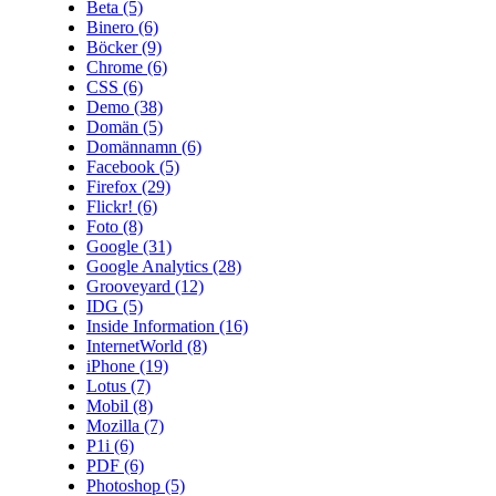
Beta
(5)
Binero
(6)
Böcker
(9)
Chrome
(6)
CSS
(6)
Demo
(38)
Domän
(5)
Domännamn
(6)
Facebook
(5)
Firefox
(29)
Flickr!
(6)
Foto
(8)
Google
(31)
Google Analytics
(28)
Grooveyard
(12)
IDG
(5)
Inside Information
(16)
InternetWorld
(8)
iPhone
(19)
Lotus
(7)
Mobil
(8)
Mozilla
(7)
P1i
(6)
PDF
(6)
Photoshop
(5)