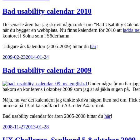
Bad usability calendar 2010
De senaste åren har jag skrivit några rader om ”Bad Usability Calen
när du bygger en webbplats. Nu finns kalendern för 2010 att
ladda ne
kontoret i Solna som i Söderhamn.
Tidigare års kalendrar (2005-2009) hittar du
här
!
Publicerat
2009-02-23
2014-01-24
Bad usability calendar 2009
Under några år nu har jag
bakom en konferens i oktober 2009 som jag är så jäkla sugen på. Det
Nåja, nu var det kalendern jag tänkte skriva någon liten rad om. Fick 
numera på 13 olika språk och i A3- eller A4-format.
Bad usability calendar för åren 2005-2008 hittar du
här
!
Publicerat
2008-11-27
2013-01-28
UX Challenge, Svalbard 5-8 oktober 2009