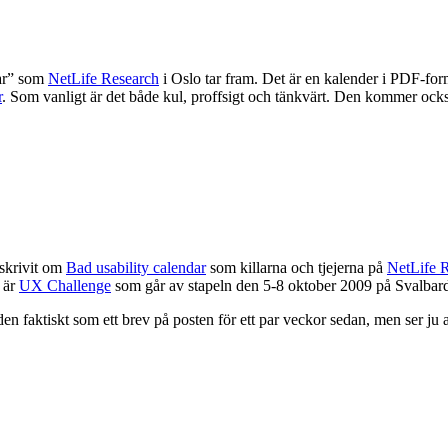
dar” som
NetLife Research
i Oslo tar fram. Det är en kalender i PDF-form
r
. Som vanligt är det både kul, proffsigt och tänkvärt. Den kommer också,
 skrivit om
Bad usability calendar
som killarna och tjejerna på
NetLife 
 är
UX Challenge
som går av stapeln den 5-8 oktober 2009 på Svalbard av
den faktiskt som ett brev på posten för ett par veckor sedan, men ser ju