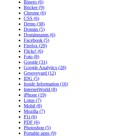
Binero
(6)
Böcker
(9)
Chrome
(6)
CSS
(6)
Demo
(38)
Domän
(5)
Domännamn
(6)
Facebook
(5)
Firefox
(29)
Flickr!
(6)
Foto
(8)
Google
(31)
Google Analytics
(28)
Grooveyard
(12)
IDG
(5)
Inside Information
(16)
InternetWorld
(8)
iPhone
(19)
Lotus
(7)
Mobil
(8)
Mozilla
(7)
P1i
(6)
PDF
(6)
Photoshop
(5)
Portable apps
(9)