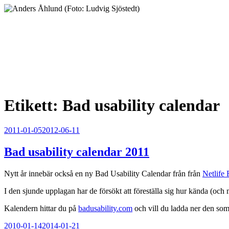
Hoppa
till
innehåll
Anders Åhlund
Digital Marketing Analyst
Etikett:
Bad usability calendar
Publicerat
2011-01-05
2012-06-11
Bad usability calendar 2011
Nytt år innebär också en ny Bad Usability Calendar från från
Netlife
I den sjunde upplagan har de försökt att föreställa sig hur kända (och
Kalendern hittar du på
badusability.com
och vill du ladda ner den som 
Publicerat
2010-01-14
2014-01-21