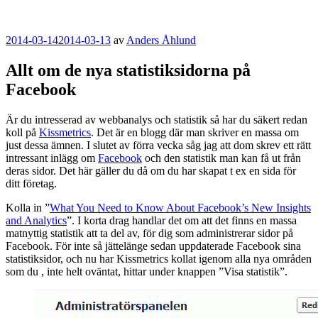
Publicerat
2014-03-14
2014-03-13
av
Anders Åhlund
Allt om de nya statistiksidorna på
Facebook
Är du intresserad av webbanalys och statistik så har du säkert redan
koll på
Kissmetrics
. Det är en blogg där man skriver en massa om
just dessa ämnen. I slutet av förra vecka såg jag att dom skrev ett rätt
intressant inlägg om
Facebook
och den statistik man kan få ut från
deras sidor. Det här gäller du då om du har skapat t ex en sida för
ditt företag.
Kolla in ”
What You Need to Know About Facebook’s New Insights
and Analytics
”. I korta drag handlar det om att det finns en massa
matnyttig statistik att ta del av, för dig som administrerar sidor på
Facebook. För inte så jättelänge sedan uppdaterade Facebook sina
statistiksidor, och nu har Kissmetrics kollat igenom alla nya områden
som du , inte helt oväntat, hittar under knappen ”Visa statistik”.