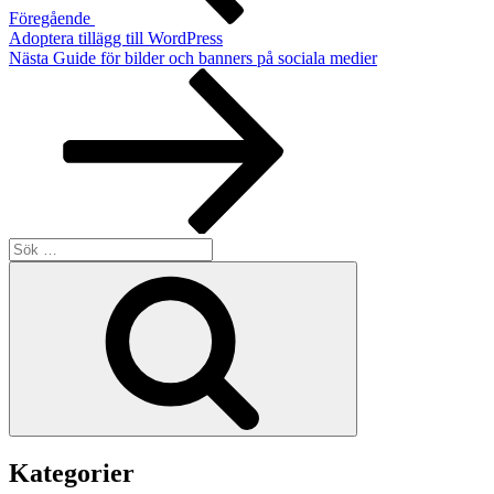
Föregående
Adoptera tillägg till WordPress
Nästa
Nästa
Guide för bilder och banners på sociala medier
inlägg
Sök
efter:
Sök
Kategorier