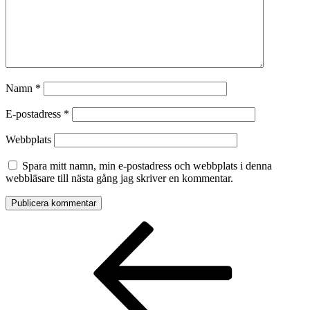
Namn
*
E-postadress
*
Webbplats
Spara mitt namn, min e-postadress och webbplats i denna
webbläsare till nästa gång jag skriver en kommentar.
Inläggsnavigering
Föregående
inlägg