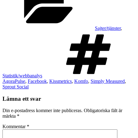
Sajter/tjänster
,
T
Statistik/webbanalys
AgoraPulse
,
Facebook
,
Kissmetrics
,
Komfo
,
Simply Measured
,
Sprout Social
Lämna ett svar
Din e-postadress kommer inte publiceras.
Obligatoriska fält är
märkta
*
Kommentar
*