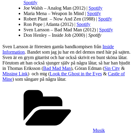
Spotify
Joe Walsh – Analog Man (2012) |
Spotify
Maria Mena – Weapon In Mind |
Spotify
Robert Plant – Now And Zen (1988) |
Spotify
Ron Pope | Atlanta (2012) |
Spotify
Sven Larsson – Bad Mad Man (2012) |
Spotify
Don Henley – Inside Job (2000) |
Spotify
Sven Larsson är förresten gamla bandkompisen från
Inside
Information
. Bandet som jag ju har en del demos med här på sajten.
Sven är en grym gitarrist och har också skrivit en bunt sköna låtar.
Förutom att han också sjunger själv på några låtar, så har han bjudit
in Thomas Eriksson (
Bad Mad Man
), Göran Edman (
Sin City
&
Missing Link
) och mig (
Look the Ghost in the Eyes
&
Castle of
Mine
) som sångare på några låtar.
Kategorier
Musik