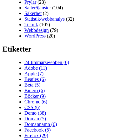
Prylar
(23)
Sajter/tjänster
(104)
Säkerhet
(2)
Statistik/webbanalys
(32)
Teknik
(105)
Webbdesign
(79)
WordPress
(20)
Etiketter
24-timmarswebben
(6)
Adobe
(11)
Apple
(7)
Beatles
(6)
Beta
(5)
Binero
(6)
Böcker
(9)
Chrome
(6)
CSS
(6)
Demo
(38)
Domän
(5)
Domännamn
(6)
Facebook
(5)
Firefox
(29)