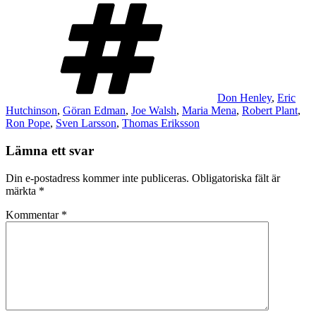
Taggar
Don Henley
,
Eric
Hutchinson
,
Göran Edman
,
Joe Walsh
,
Maria Mena
,
Robert Plant
,
Ron Pope
,
Sven Larsson
,
Thomas Eriksson
Lämna ett svar
Din e-postadress kommer inte publiceras.
Obligatoriska fält är
märkta
*
Kommentar
*