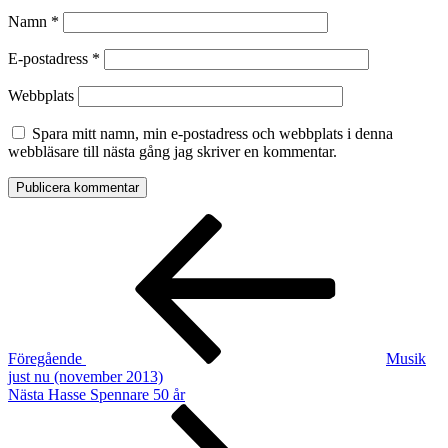
Namn
*
E-postadress
*
Webbplats
Spara mitt namn, min e-postadress och webbplats i denna
webbläsare till nästa gång jag skriver en kommentar.
Inläggsnavigering
Föregående
inlägg
Föregående
Musik
just nu (november 2013)
Nästa
Nästa
Hasse Spennare 50 år
inlägg