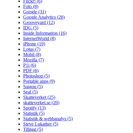
Flickr!
(6)
Foto
(8)
Google
(31)
Google Analytics
(28)
Grooveyard
(12)
IDG
(5)
Inside Information
(16)
InternetWorld
(8)
iPhone
(19)
Lotus
(7)
Mobil
(8)
Mozilla
(7)
P1i
(6)
PDF
(6)
Photoshop
(5)
Portable apps
(9)
Saigon
(5)
Seal
(5)
Skatteverket
(25)
skatteverket.se
(20)
Spotify
(13)
Statistik
(5)
Statistik & webbanalys
(5)
Steve Lukather
(5)
Tillägg
(5)