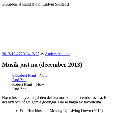
Hoppa
till
innehåll
Anders Åhlund
Digital Marketing Analyst
Publicerat
2013-12-27
2013-12-27
av
Anders Åhlund
Musik just nu (december 2013)
Robert Plant – Now
And Zen
Har minsann lyssnat på den del bra musik nu i december också. En
del nytt och några gamla godingar. Här är några av favoriterna…
Eric Hutchinson – Moving Up Living Down (2012) |