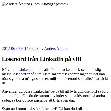
Hoppa
till
innehåll
Anders Åhlund
Digital Marketing Analyst
Publicerat
2012-06-07
2014-02-28
av
Anders Åhlund
Lösenord från LinkedIn på vift
Nätverket
LinkedIn
har utsatts för en hackerattack och en faslig
massa lösenord är på vift. Flera säkerhetsexperter säger att det kan
röra sig om så många som sex miljoner lösenord som alltså har läckt
ut.
Använder du också LinkedIn? Se då till att byta ditt lösenord så fort
som möjligt. Om du dessutom använder samma lösenord på andra
sajter, så bör du nog passa på att byta även där.
Svårt att komma på säkra lösenord? Då kan du kolla in