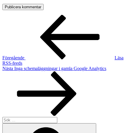
Inläggsnavigering
Föregående
inlägg
Föregående
Läsa
RSS-feeds
Nästa
Nästa
Inga schemaläggningar i gamla Google Analytics
inlägg
Sök
efter:
Sök