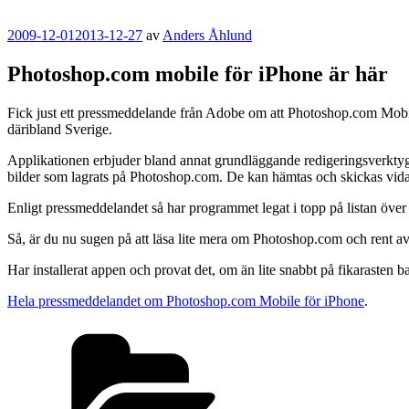
Publicerat
2009-12-01
2013-12-27
av
Anders Åhlund
Photoshop.com mobile för iPhone är här
Fick just ett pressmeddelande från Adobe om att Photoshop.com Mobile 
däribland Sverige.
Applikationen erbjuder bland annat grundläggande redigeringsverktyg
bilder som lagrats på Photoshop.com. De kan hämtas och skickas vidar
Enligt pressmeddelandet så har programmet legat i topp på listan öve
Så, är du nu sugen på att läsa lite mera om Photoshop.com och rent a
Har installerat appen och provat det, om än lite snabbt på fikarasten b
Hela pressmeddelandet om Photoshop.com Mobile för iPhone
.
Kategorier