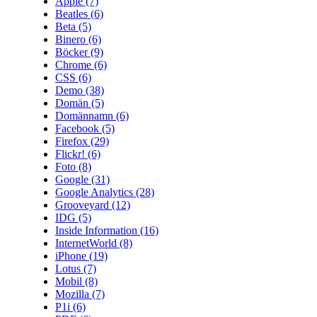
Apple
(7)
Beatles
(6)
Beta
(5)
Binero
(6)
Böcker
(9)
Chrome
(6)
CSS
(6)
Demo
(38)
Domän
(5)
Domännamn
(6)
Facebook
(5)
Firefox
(29)
Flickr!
(6)
Foto
(8)
Google
(31)
Google Analytics
(28)
Grooveyard
(12)
IDG
(5)
Inside Information
(16)
InternetWorld
(8)
iPhone
(19)
Lotus
(7)
Mobil
(8)
Mozilla
(7)
P1i
(6)