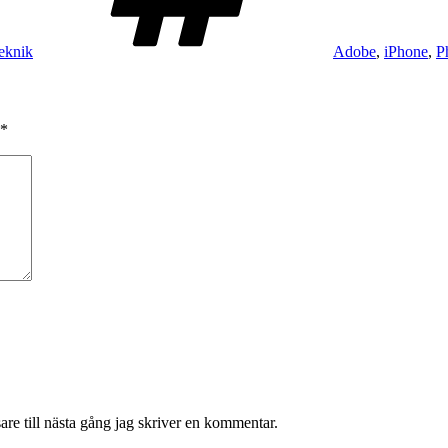
eknik
Adobe
,
iPhone
,
P
*
re till nästa gång jag skriver en kommentar.