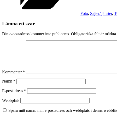
Foto
,
Sajter/tjänster
,
T
Lämna ett svar
Din e-postadress kommer inte publiceras.
Obligatoriska fält är märkta
Kommentar
*
Namn
*
E-postadress
*
Webbplats
Spara mitt namn, min e-postadress och webbplats i denna webbläsa