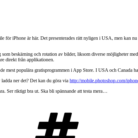
för iPhone är här. Det presenterades rätt nyligen i USA, men kan nu all
 som beskärning och rotation av bilder, liksom diverse möjligheter me
e direkt från applikationen.
r de mest populära gratisprogrammen i App Store. I USA och Canada har 
v ladda ner det? Det kan du göra via
http://mobile.photoshop.com/iphon
ara. Ser riktigt bra ut. Ska bli spännande att testa mera…
Taggar