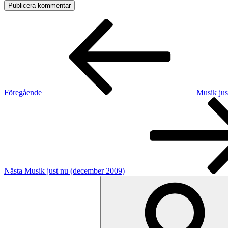
Inläggsnavigering
Föregående
inlägg
Föregående
Musik jus
Nästa
inlägg
Nästa
Musik just nu (december 2009)
Sök
efter: