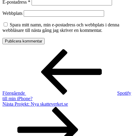
E-postadress
*
Webbplats
Spara mitt namn, min e-postadress och webbplats i denna
webbläsare till nästa gång jag skriver en kommentar.
Inläggsnavigering
Föregående
inlägg
Föregående
Spotify
till min iPhone?
Nästa
Nästa
Projekt: Nya skatteverket.se
inlägg