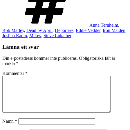
Anna Ternheim
,
Bob Marley
,
Dead by April
,
Deportees
,
Eddie Vedder
,
Iron Maiden
,
Joshua Radin
,
Milow
,
Steve Lukather
Lämna ett svar
Din e-postadress kommer inte publiceras.
Obligatoriska fält är
märkta
*
Kommentar
*
Namn
*