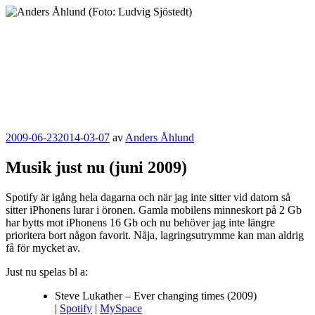
Hoppa
till
innehåll
Anders Åhlund
Digital Marketing Analyst
Publicerat
2009-06-23
2014-03-07
av
Anders Åhlund
Musik just nu (juni 2009)
Spotify är igång hela dagarna och när jag inte sitter vid datorn så
sitter iPhonens lurar i öronen. Gamla mobilens minneskort på 2 Gb
har bytts mot iPhonens 16 Gb och nu behöver jag inte längre
prioritera bort någon favorit. Nåja, lagringsutrymme kan man aldrig
få för mycket av.
Just nu spelas bl a:
Steve Lukather – Ever changing times (2009)
|
Spotify
|
MySpace