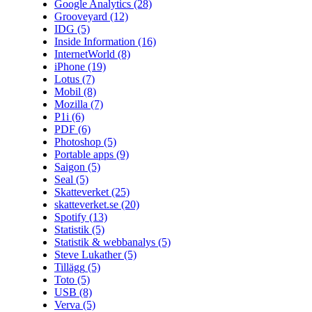
Google Analytics
(28)
Grooveyard
(12)
IDG
(5)
Inside Information
(16)
InternetWorld
(8)
iPhone
(19)
Lotus
(7)
Mobil
(8)
Mozilla
(7)
P1i
(6)
PDF
(6)
Photoshop
(5)
Portable apps
(9)
Saigon
(5)
Seal
(5)
Skatteverket
(25)
skatteverket.se
(20)
Spotify
(13)
Statistik
(5)
Statistik & webbanalys
(5)
Steve Lukather
(5)
Tillägg
(5)
Toto
(5)
USB
(8)
Verva
(5)