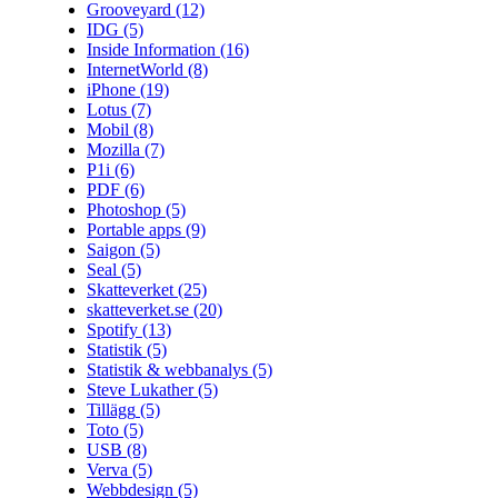
Grooveyard
(12)
IDG
(5)
Inside Information
(16)
InternetWorld
(8)
iPhone
(19)
Lotus
(7)
Mobil
(8)
Mozilla
(7)
P1i
(6)
PDF
(6)
Photoshop
(5)
Portable apps
(9)
Saigon
(5)
Seal
(5)
Skatteverket
(25)
skatteverket.se
(20)
Spotify
(13)
Statistik
(5)
Statistik & webbanalys
(5)
Steve Lukather
(5)
Tillägg
(5)
Toto
(5)
USB
(8)
Verva
(5)
Webbdesign
(5)