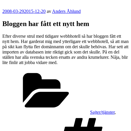
Publicerat
2008-03-29
2015-12-20
av
Anders Åhlund
Bloggen har fått ett nytt hem
Efter diverse strul med tidigare webbhotell så har bloggen fått ett
nytt hem. Har garderat mig med ytterligare ett webbhotell, så att man
på sikt kan flytta fler domännamn om det skulle behövas. Har sett att
importen av databasen inte riktigt gick som det skulle. På en del
ställen har alla svenska tecken ersatts av andra krumelurer. Nåja, blir
lite finlir att jobba vidare med.
Kategorier
Sajter/tjänster
,
Ta