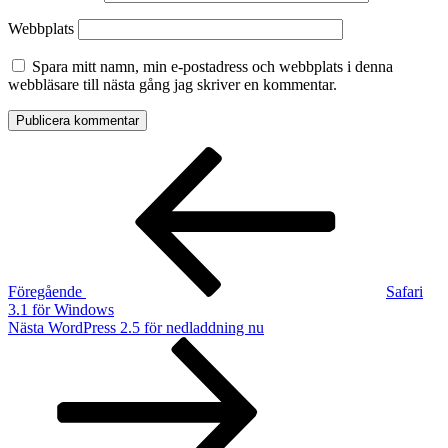
Webbplats
Spara mitt namn, min e-postadress och webbplats i denna
webbläsare till nästa gång jag skriver en kommentar.
Inläggsnavigering
Föregående
inlägg
Föregående
Safari
3.1 för Windows
Nästa
Nästa
WordPress 2.5 för nedladdning nu
inlägg